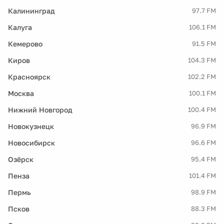
Калининград
97.7 FM
Калуга
106.1 FM
Кемерово
91.5 FM
Киров
104.3 FM
Красноярск
102.2 FM
Москва
100.1 FM
Нижний Новгород
100.4 FM
Новокузнецк
96.9 FM
Новосибирск
96.6 FM
Озёрск
95.4 FM
Пенза
101.4 FM
Пермь
98.9 FM
Псков
88.3 FM