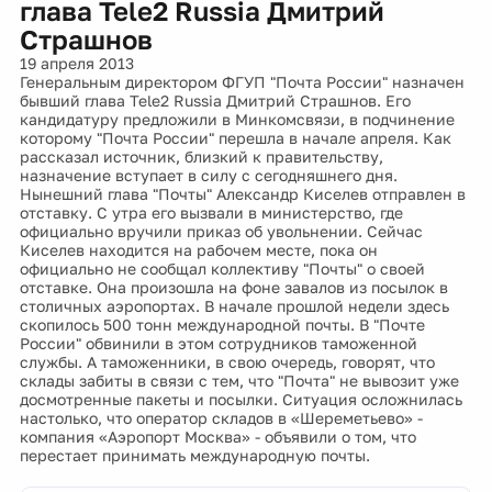
глава Tele2 Russia Дмитрий
Страшнов
19 апреля 2013
Генеральным директором ФГУП "Почта России" назначен
бывший глава Tele2 Russia Дмитрий Страшнов. Его
кандидатуру предложили в Минкомсвязи, в подчинение
которому "Почта России" перешла в начале апреля. Как
рассказал источник, близкий к правительству,
назначение вступает в силу с сегодняшнего дня.
Нынешний глава "Почты" Александр Киселев отправлен в
отставку. С утра его вызвали в министерство, где
официально вручили приказ об увольнении. Сейчас
Киселев находится на рабочем месте, пока он
официально не сообщал коллективу "Почты" о своей
отставке. Она произошла на фоне завалов из посылок в
столичных аэропортах. В начале прошлой недели здесь
скопилось 500 тонн международной почты. В "Почте
России" обвинили в этом сотрудников таможенной
службы. А таможенники, в свою очередь, говорят, что
склады забиты в связи с тем, что "Почта" не вывозит уже
досмотренные пакеты и посылки. Ситуация осложнилась
настолько, что оператор складов в «Шереметьево» -
компания «Аэропорт Москва» - объявили о том, что
перестает принимать международную почты.