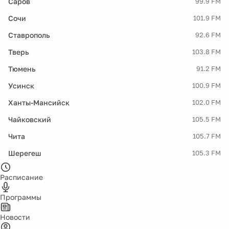
Саров
99.9 FM
Сочи
101.9 FM
Ставрополь
92.6 FM
Тверь
103.8 FM
Тюмень
91.2 FM
Усинск
100.9 FM
Ханты-Мансийск
102.0 FM
Чайковский
105.5 FM
Чита
105.7 FM
Шерегеш
105.3 FM
Расписание
Программы
Новости