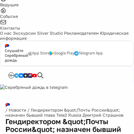
Ведущие
События
Контакты
О нас
Экскурсии
Silver Studio
Рекламодателям
Юридическая
информация
Слушайте
App Store
Google Play
Telegram App
Серебряный
дождь
12+
/
Новости
/
Гендиректором &quot;Почты России&quot;
назначен бывший глава Tele2 Russia Дмитрий Страшнов
Гендиректором &quot;Почты
России&quot; назначен бывший