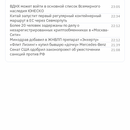
ВДНХ может войти в основной список Всемирного
23:05
наследия ЮНЕСКО
Китай запустит первый регулярный контейнерный
22:34
маршрут в ЕС через Севморпуть
Более 20 человек задержаны по делу о
22:12
незарегистрированных криптообменниках в «Москва-
Сити»
Минздрав добавил в ЖНВЛП препарат «Энхерту»
22:12
«Флит Лизинг» купил бывшую «дочку» Mercedes-Benz
21:39
Сенат США одобрил законопроект об ужесточении
21:08
санкций против РФ