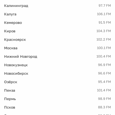
Калининград
97.7 FM
Калуга
106.1 FM
Кемерово
91.5 FM
Киров
104.3 FM
Красноярск
102.2 FM
Москва
100.1 FM
Нижний Новгород
100.4 FM
Новокузнецк
96.9 FM
Новосибирск
96.6 FM
Озёрск
95.4 FM
Пенза
101.4 FM
Пермь
98.9 FM
Псков
88.3 FM