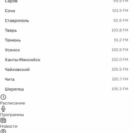
Саров
99.9 FM
Сочи
101.9 FM
Ставрополь
92.6 FM
Тверь
103.8 FM
Тюмень
91.2 FM
Усинск
100.9 FM
Ханты-Мансийск
102.0 FM
Чайковский
105.5 FM
Чита
105.7 FM
Шерегеш
105.3 FM
Расписание
Программы
Новости