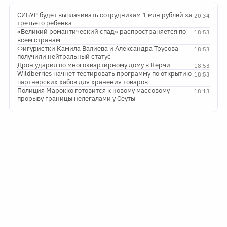
СИБУР будет выплачивать сотрудникам 1 млн рублей за
20:34
третьего ребенка
«Великий романтический спад» распространяется по
18:53
всем странам
Фигуристки Камила Валиева и Александра Трусова
18:53
получили нейтральный статус
Дрон ударил по многоквартирному дому в Керчи
18:53
Wildberries начнет тестировать программу по открытию
18:53
партнерских хабов для хранения товаров
Полиция Марокко готовится к новому массовому
18:13
прорыву границы нелегалами у Сеуты