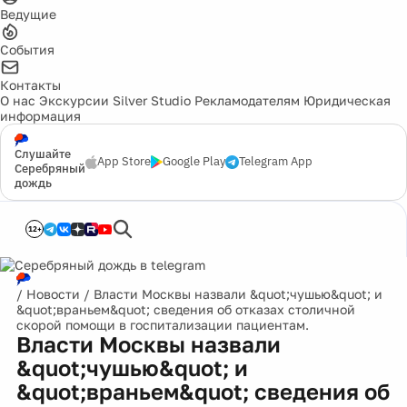
Ведущие
События
Контакты
О нас
Экскурсии
Silver Studio
Рекламодателям
Юридическая
информация
Слушайте
App Store
Google Play
Telegram App
Серебряный
дождь
12+
/
Новости
/
Власти Москвы назвали &quot;чушью&quot; и
&quot;враньем&quot; сведения об отказах столичной
скорой помощи в госпитализации пациентам.
Власти Москвы назвали
&quot;чушью&quot; и
&quot;враньем&quot; сведения об