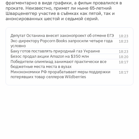
фрагментарно в виде графики, а фильм провалился в
прокате. Неизвестно, примет ли ныне 65-летний
Шварценеггер участие в съёмках как пятой, так и
анонсированных шестой и седьмой серий.
Депутат Останина внесет законопроект об отмене ЕГЭ
18:23
Экс-директору Popcorn Books запросили четыре года
18:23
условно
Баку готов поставлять природный газ Украине
18:23
Безос продал акции Amazon на $350 млн
18:20
Победители олимпиад занимают практически все
18:17
бюджетные места места в вузах
Минэкономики РФ прорабатывает меры поддержки
18:17
потерявших товар селлеров Wildberries