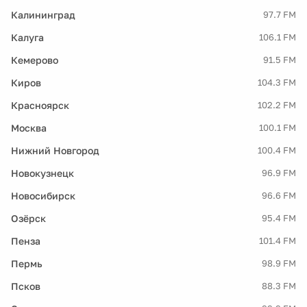
Калининград
97.7 FM
Калуга
106.1 FM
Кемерово
91.5 FM
Киров
104.3 FM
Красноярск
102.2 FM
Москва
100.1 FM
Нижний Новгород
100.4 FM
Новокузнецк
96.9 FM
Новосибирск
96.6 FM
Озёрск
95.4 FM
Пенза
101.4 FM
Пермь
98.9 FM
Псков
88.3 FM