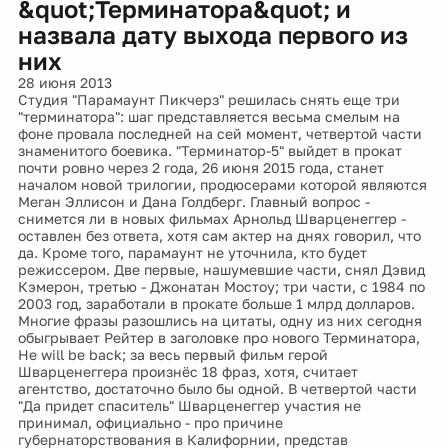
&quot;Терминатора&quot; и
назвала дату выхода первого из
них
28 июня 2013
Студия "Парамаунт Пикчерз" решилась снять еще три
"терминатора": шаг представляется весьма смелым на
фоне провала последней на сей момент, четвертой части
знаменитого боевика. "Терминатор-5" выйдет в прокат
почти ровно через 2 года, 26 июня 2015 года, станет
началом новой трилогии, продюсерами которой являются
Меган Эллисон и Дана Голдберг. Главный вопрос -
снимется ли в новых фильмах Арнольд Шварценеггер -
оставлен без ответа, хотя сам актер на днях говорил, что
да. Кроме того, парамаунт не уточнила, кто будет
режиссером. Две первые, нашумевшие части, снял Дэвид
Кэмерон, третью - Джонатан Мостоу; три части, с 1984 по
2003 год, заработали в прокате больше 1 млрд долларов.
Многие фразы разошлись на цитаты, одну из них сегодня
обыгрывает Рейтер в заголовке про нового Терминатора,
He will be back; за весь первый фильм герой
Шварценеггера произнёс 18 фраз, хотя, считает
агентство, достаточно было бы одной. В четвертой части
"Да придет спаситель" Шварценеггер участия не
принимал, официально - про причине
губернаторствования в Калифорнии, представ