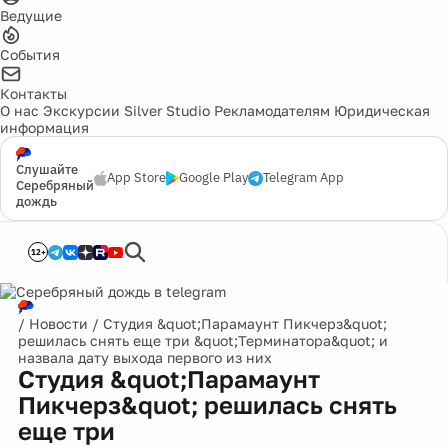
Ведущие
События
Контакты
О нас
Экскурсии
Silver Studio
Рекламодателям
Юридическая
информация
Слушайте
App Store
Google Play
Telegram App
Серебряный
дождь
12+
/
Новости
/
Студия &quot;Парамаунт Пикчерз&quot;
решилась снять еще три &quot;Терминатора&quot; и
назвала дату выхода первого из них
Студия &quot;Парамаунт
Пикчерз&quot; решилась снять
еще три