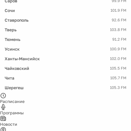
Саров
99.9 FM
Сочи
101.9 FM
Ставрополь
92.6 FM
Тверь
103.8 FM
Тюмень
91.2 FM
Усинск
100.9 FM
Ханты-Мансийск
102.0 FM
Чайковский
105.5 FM
Чита
105.7 FM
Шерегеш
105.3 FM
Расписание
Программы
Новости