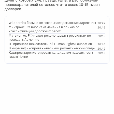
денег с которых уже, правда, ушла. В распоряжении
правоохранителей осталось что-то около 10-15 тысяч
долларов.
Wildberries больше не показывает домашние адреса ИП
20:47
Минтранс РФ вносит изменения в приказ по
20:46
классификации дорожных работ
Матвиенко: РФ может рекомендовать россиянам не
20:46
посещать Армению
ГП признала нежелательной Human Rights Foundation
20:46
В мире зафиксирован «великий романтический спад»
20:42
Кадыров зарегистрирован кандидатом на должность
20:42
главы Чечни