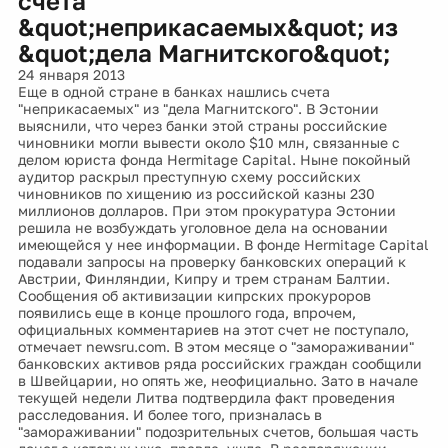
счета
&quot;неприкасаемых&quot; из
&quot;дела Магнитского&quot;
24 января 2013
Еще в одной стране в банках нашлись счета
"неприкасаемых" из "дела Магнитского". В Эстонии
выяснили, что через банки этой страны российские
чиновники могли вывести около $10 млн, связанные с
делом юриста фонда Hermitage Capital. Ныне покойный
аудитор раскрыл преступную схему российских
чиновников по хищению из российской казны 230
миллионов долларов. При этом прокуратура Эстонии
решила не возбуждать уголовное дела на основании
имеющейся у нее информации. В фонде Hermitage Capital
подавали запросы на проверку банковских операций к
Австрии, Финляндии, Кипру и трем странам Балтии.
Сообщения об активизации кипрских прокуроров
появились еще в конце прошлого года, впрочем,
официальных комментариев на этот счет не поступало,
отмечает newsru.com. В этом месяце о "замораживании"
банковских активов ряда российских граждан сообщили
в Швейцарии, но опять же, неофициально. Зато в начале
текущей недели Литва подтвердила факт проведения
расследования. И более того, призналась в
"замораживании" подозрительных счетов, большая часть