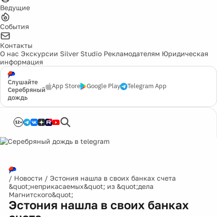
Ведущие
События
Контакты
О нас
Экскурсии
Silver Studio
Рекламодателям
Юридическая
информация
Слушайте
App Store
Google Play
Telegram App
Серебряный
дождь
12+
/
Новости
/
Эстония нашла в своих банках счета
&quot;неприкасаемых&quot; из &quot;дела
Магнитского&quot;
Эстония нашла в своих банках