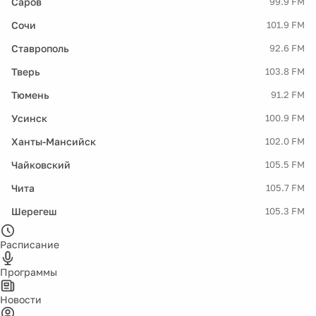
Саров
99.9 FM
Сочи
101.9 FM
Ставрополь
92.6 FM
Тверь
103.8 FM
Тюмень
91.2 FM
Усинск
100.9 FM
Ханты-Мансийск
102.0 FM
Чайковский
105.5 FM
Чита
105.7 FM
Шерегеш
105.3 FM
Расписание
Программы
Новости