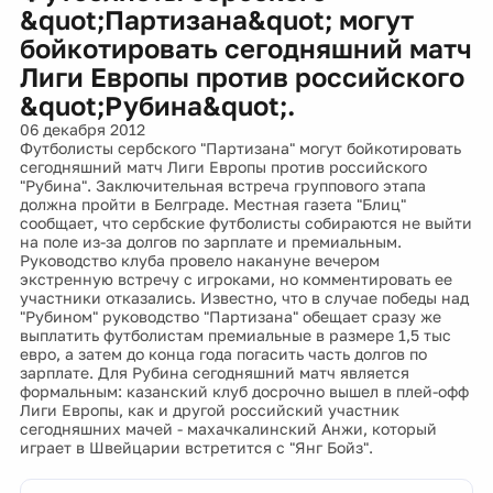
&quot;Партизана&quot; могут
бойкотировать сегодняшний матч
Лиги Европы против российского
&quot;Рубина&quot;.
06 декабря 2012
Футболисты сербского "Партизана" могут бойкотировать
сегодняшний матч Лиги Европы против российского
"Рубина". Заключительная встреча группового этапа
должна пройти в Белграде. Местная газета "Блиц"
сообщает, что сербские футболисты собираются не выйти
на поле из-за долгов по зарплате и премиальным.
Руководство клуба провело накануне вечером
экстренную встречу с игроками, но комментировать ее
участники отказались. Известно, что в случае победы над
"Рубином" руководство "Партизана" обещает сразу же
выплатить футболистам премиальные в размере 1,5 тыс
евро, а затем до конца года погасить часть долгов по
зарплате. Для Рубина сегодняшний матч является
формальным: казанский клуб досрочно вышел в плей-офф
Лиги Европы, как и другой российский участник
сегодняшних мачей - махачкалинский Анжи, который
играет в Швейцарии встретится с "Янг Бойз".