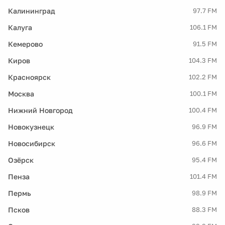
Калининград
97.7 FM
Калуга
106.1 FM
Кемерово
91.5 FM
Киров
104.3 FM
Красноярск
102.2 FM
Москва
100.1 FM
Нижний Новгород
100.4 FM
Новокузнецк
96.9 FM
Новосибирск
96.6 FM
Озёрск
95.4 FM
Пенза
101.4 FM
Пермь
98.9 FM
Псков
88.3 FM