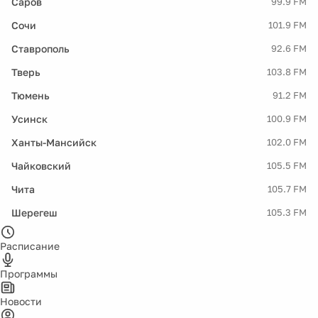
Саров
99.9 FM
Сочи
101.9 FM
Ставрополь
92.6 FM
Тверь
103.8 FM
Тюмень
91.2 FM
Усинск
100.9 FM
Ханты-Мансийск
102.0 FM
Чайковский
105.5 FM
Чита
105.7 FM
Шерегеш
105.3 FM
Расписание
Программы
Новости