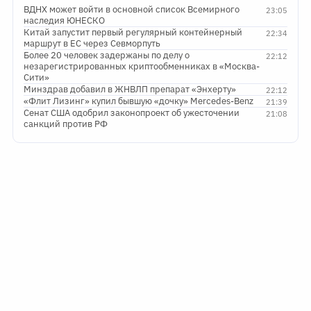
ВДНХ может войти в основной список Всемирного
23:05
наследия ЮНЕСКО
Китай запустит первый регулярный контейнерный
22:34
маршрут в ЕС через Севморпуть
Более 20 человек задержаны по делу о
22:12
незарегистрированных криптообменниках в «Москва-
Сити»
Минздрав добавил в ЖНВЛП препарат «Энхерту»
22:12
«Флит Лизинг» купил бывшую «дочку» Mercedes-Benz
21:39
Сенат США одобрил законопроект об ужесточении
21:08
санкций против РФ