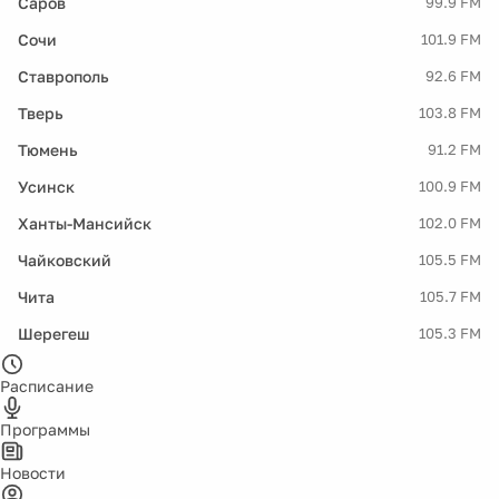
Саров
99.9 FM
Сочи
101.9 FM
Ставрополь
92.6 FM
Тверь
103.8 FM
Тюмень
91.2 FM
Усинск
100.9 FM
Ханты-Мансийск
102.0 FM
Чайковский
105.5 FM
Чита
105.7 FM
Шерегеш
105.3 FM
Расписание
Программы
Новости