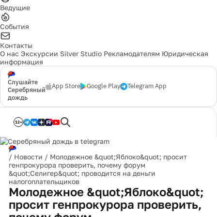
Ведущие
События
Контакты
О нас
Экскурсии
Silver Studio
Рекламодателям
Юридическая
информация
Слушайте
App Store
Google Play
Telegram App
Серебряный
дождь
12+
/
Новости
/
Молодежное &quot;Яблоко&quot; просит
генпрокурора проверить, почему форум
&quot;Селигер&quot; проводится на деньги
налогоплательщиков
Молодежное &quot;Яблоко&quot;
просит генпрокурора проверить,
почему форум