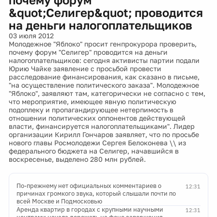
&quot;Селигер&quot; проводится
на деньги налогоплательщиков
03 июля 2012
Молодежное "Яблоко" просит генпрокурора проверить,
почему форум "Селигер" проводится на деньги
налогоплательщиков: сегодня активисты партии подали
Юрию Чайке заявление с просьбой провести
расследование финансирования, как сказано в письме,
"на осуществление политического заказа". Молодежное
"Яблоко", заявляют там, категорически не согласно с тем,
что мероприятие, имеющее явную политическую
подоплеку и пропагандирующее нетерпимость в
отношении политических оппонентов действующей
власти, финансируется налогоплательщиками". Лидер
организации Кирилл Гончаров заявляет, что по просьбе
нового главы Росмолодежи Сергея Белоконева \\ из
федерального бюджета на Селигер, начавшийся в
воскресенье, выделено 280 млн рублей.
По-прежнему нет официальных комментариев о
12:31
причинах громкого звука, который слышали почти по
всей Москве и Подмосковью
Аренда квартир в городах с крупными научными
12:31