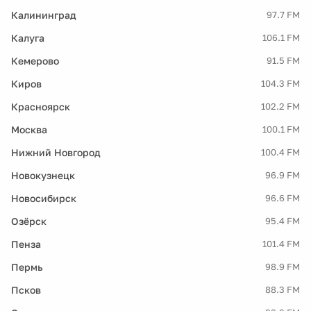
Калининград
97.7 FM
Калуга
106.1 FM
Кемерово
91.5 FM
Киров
104.3 FM
Красноярск
102.2 FM
Москва
100.1 FM
Нижний Новгород
100.4 FM
Новокузнецк
96.9 FM
Новосибирск
96.6 FM
Озёрск
95.4 FM
Пенза
101.4 FM
Пермь
98.9 FM
Псков
88.3 FM