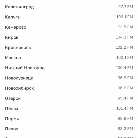
Калининград
97.7 FM
Калуга
106.1 FM
Кемерово
91.5 FM
Киров
104.3 FM
Красноярск
102.2 FM
Москва
100.1 FM
Нижний Новгород
100.4 FM
Новокузнецк
96.9 FM
Новосибирск
96.6 FM
Озёрск
95.4 FM
Пенза
101.4 FM
Пермь
98.9 FM
Псков
88.3 FM