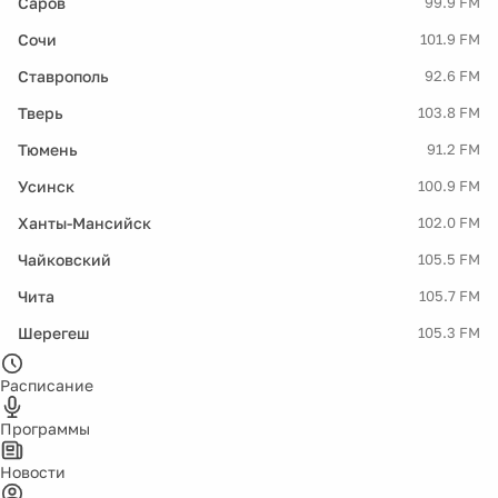
Саров
99.9 FM
Сочи
101.9 FM
Ставрополь
92.6 FM
Тверь
103.8 FM
Тюмень
91.2 FM
Усинск
100.9 FM
Ханты-Мансийск
102.0 FM
Чайковский
105.5 FM
Чита
105.7 FM
Шерегеш
105.3 FM
Расписание
Программы
Новости