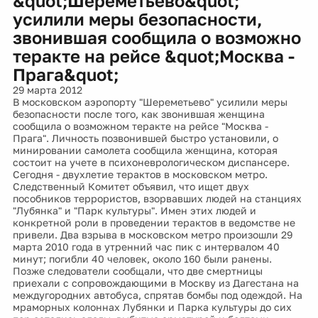
&quot;Шереметьево&quot;
усилили меры безопасности,
звонившая сообщила о возможно
теракте на рейсе &quot;Москва -
Прага&quot;
29 марта 2012
В московском аэропорту "Шереметьево" усилили меры
безопасности после того, как звонившая женщина
сообщила о возможном теракте на рейсе "Москва -
Прага". Личность позвонившей быстро установили, о
минировании самолета сообщила женщина, которая
состоит на учете в психоневрологическом диспансере.
Сегодня - двухлетие терактов в московском метро.
Следственный Комитет объявил, что ищет двух
пособников террористов, взорвавших людей на станциях
"Лубянка" и "Парк культуры". Имен этих людей и
конкретной роли в проведении терактов в ведомстве не
привели. Два взрыва в московском метро произошли 29
марта 2010 года в утренний час пик с интервалом 40
минут; погибли 40 человек, около 160 были ранены.
Позже следователи сообщали, что две смертницы
приехали с сопровождающими в Москву из Дагестана на
междугородних автобуса, спрятав бомбы под одеждой. На
мраморных колоннах Лубянки и Парка культуры до сих