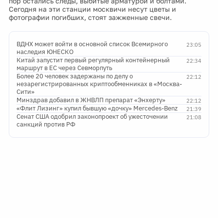
пор остались следы, выбитые арматурой и болтами.
Сегодня на эти станции москвичи несут цветы и
фотографии погибших, стоят зажженные свечи.
ВДНХ может войти в основной список Всемирного
23:05
наследия ЮНЕСКО
Китай запустит первый регулярный контейнерный
22:34
маршрут в ЕС через Севморпуть
Более 20 человек задержаны по делу о
22:12
незарегистрированных криптообменниках в «Москва-
Сити»
Минздрав добавил в ЖНВЛП препарат «Энхерту»
22:12
«Флит Лизинг» купил бывшую «дочку» Mercedes-Benz
21:39
Сенат США одобрил законопроект об ужесточении
21:08
санкций против РФ