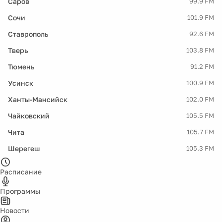
Саров
99.9 FM
Сочи
101.9 FM
Ставрополь
92.6 FM
Тверь
103.8 FM
Тюмень
91.2 FM
Усинск
100.9 FM
Ханты-Мансийск
102.0 FM
Чайковский
105.5 FM
Чита
105.7 FM
Шерегеш
105.3 FM
Расписание
Программы
Новости