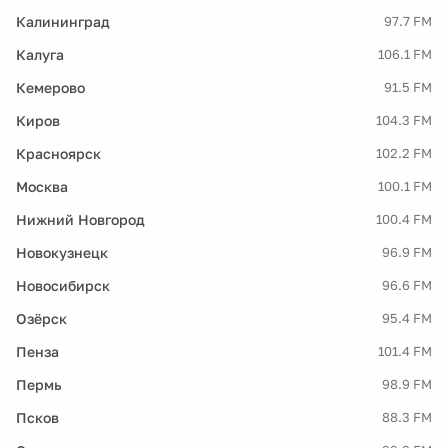
Калининград
97.7 FM
Калуга
106.1 FM
Кемерово
91.5 FM
Киров
104.3 FM
Красноярск
102.2 FM
Москва
100.1 FM
Нижний Новгород
100.4 FM
Новокузнецк
96.9 FM
Новосибирск
96.6 FM
Озёрск
95.4 FM
Пенза
101.4 FM
Пермь
98.9 FM
Псков
88.3 FM