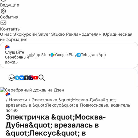
Ведущие
События
Контакты
О нас
Экскурсии
Silver Studio
Рекламодателям
Юридическая
информация
Слушайте
App Store
Google Play
Telegram App
Серебряный
дождь
12+
/
Новости
/
Электричка &quot;Москва-Дубна&quot;
врезалась в &quot;Лексус&quot; в Подмосковье, водитель
погиб
Электричка &quot;Москва-
Дубна&quot; врезалась в
&quot;Лексус&quot; в