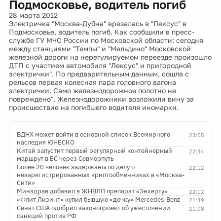
Подмосковье, водитель погиб
28 марта 2012
Электричка "Москва-Дубна" врезалась в "Лексус" в
Подмосковье, водитель погиб. Как сообщили в пресс-
службе ГУ МЧС России по Московской области: сегодня
между станциями "Темпы" и "Мельдино" Московской
железной дороги на нерегулируемом переезде произошло
ДТП с участием автомобиля "Лексус" и пригородной
электрички". По предварительным данным, сошла с
рельсов первая колесная пара головного вагона
электрички. Само железнодорожное полотно не
повреждено". Железнодорожники возложили вину за
происшествие на погибшего водителя иномарки.
ВДНХ может войти в основной список Всемирного
23:05
наследия ЮНЕСКО
Китай запустит первый регулярный контейнерный
22:34
маршрут в ЕС через Севморпуть
Более 20 человек задержаны по делу о
22:12
незарегистрированных криптообменниках в «Москва-
Сити»
Минздрав добавил в ЖНВЛП препарат «Энхерту»
22:12
«Флит Лизинг» купил бывшую «дочку» Mercedes-Benz
21:39
Сенат США одобрил законопроект об ужесточении
21:08
санкций против РФ