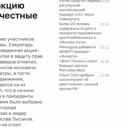
Китай запустит первый
22:34
акцию
регулярный
контейнерный
 честные
маршрут в ЕС через
Севморпуть
Более 20 человек
22:12
задержаны по делу о
незарегистрированных
криптообменниках в
цию участников
«Москва-Сити»
квы. Секретарь
Минздрав добавил в
22:12
оведенная акция -
ЖНВЛП препарат
упая в защиту прав
«Энхерту»
«Флит Лизинг» купил
Неверов отметил,
21:39
бывшую «дочку»
многие москвичи
Mercedes-Benz
тры, в гости.
Сенат США одобрил
21:08
 движении,
законопроект об
аются на их
ужесточении санкций
против РФ
л, что в ночном
а в президенты
ремя было выбрано
 городе
зал и лидер
еслав Лысаков.
 не стоит