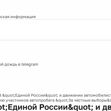
ская информация
В &quot;Единой России&quot; и движении автомобилис
ию участников автопробега &quot;За честные выборы&
ot;Единой России&quot; и 