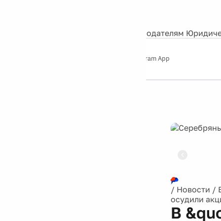
События
Контакты
О нас
Экскурсии
Silver Studio
Рекламодателям
Юридиче
Слушайте
App Store
Google Play
Telegram App
Серебряный
дождь
12+
Реклама
/
Новости
/
осудили акц
В &qu