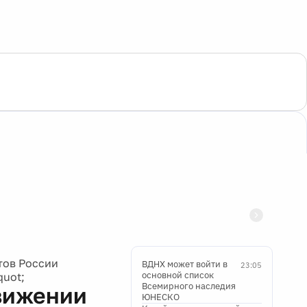
тов России
ВДНХ может войти в
23:05
основной список
quot;
Всемирного наследия
движении
ЮНЕСКО