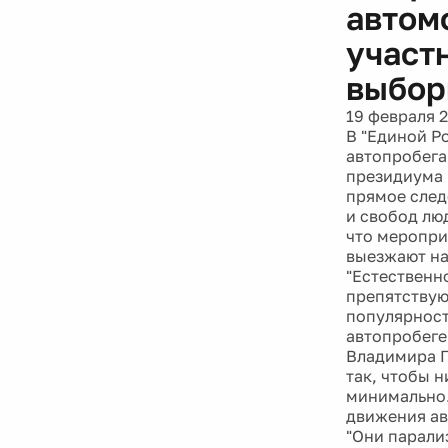
автом
участ
выбор
19 февраля 
В "Единой Р
автопробега
президиума 
прямое след
и свобод люд
что меропри
выезжают на 
"Естественн
препятствую
популярности
автопробеге
Владимира П
так, чтобы н
минимально.
движения ав
"Они парали