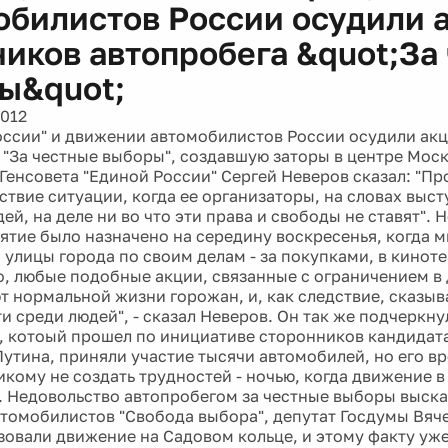
обилистов России осудили 
ников автопробега &quot;За
ы&quot;
2012
оссии" и движении автомобилистов России осудили ак
 "За честные выборы", создавшую заторы в центре Мос
Генсовета "Единой России" Сергей Неверов сказал: "Пр
ствие ситуации, когда ее организаторы, на словах выст
ей, на деле ни во что эти права и свободы не ставят". 
ятие было назначено на середину воскресенья, когда 
улицы города по своим делам - за покупками, в кинотеа
о, любые подобные акции, связанные с ограничением в
т нормальной жизни горожан, и, как следствие, сказыв
 среди людей", - сказал Неверов. Он так же подчеркну
, котоый прошел по инициативе сторонников кандидат
утина, приняли участие тысячи автомобилей, но его в
икому не создать трудностей - ночью, когда движение в
 Недовольство автопробегом за честные выборы выска
томобилистов "Свобода выбора", депутат Госдумы Вяч
зовали движение на Садовом кольце, и этому факту уже