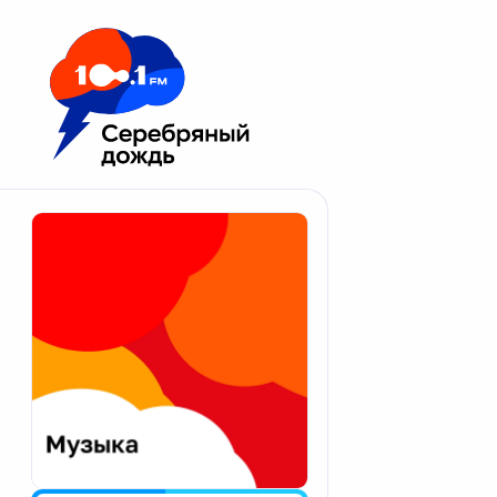
Москва 100.1 FM
Апатиты
Астрахань
Волгоград
Вологда
Екатеринбург
Иваново
Казань
Калининград
Калуга