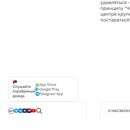
удивляться -
принципу "Че
центре круп
постараться"
App Store
Слушайте
Google Play
Серебряный
Telegram App
дождь
О НАС
ЭКСК
12+