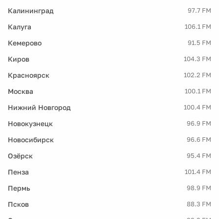
Калининград
97.7 FM
Калуга
106.1 FM
Кемерово
91.5 FM
Киров
104.3 FM
Красноярск
102.2 FM
Москва
100.1 FM
Нижний Новгород
100.4 FM
Новокузнецк
96.9 FM
Новосибирск
96.6 FM
Озёрск
95.4 FM
Пенза
101.4 FM
Пермь
98.9 FM
Псков
88.3 FM