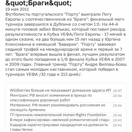
&quot;Браги&quot;
19 мая 2011
Футболисты португальского "Порту" выиграли Лигу
Европы у соотечественников из "Браги": финальный матч
турнира завершился в Дублине со счетом 1:0. На 44-й
минуте головой забил Фалькао, который поставил рекорд
результативности в Кубка УЕФА/Лиги Европы - 17 мячей в
одном сезоне, на два больше,чем 15 лет назад у Юргена
Клинсманна в немецкой "Баварии". "Порту" завоевал
седьмой трофей на международной арене и первый за 7
лет. "Брага" впервые вышла в финал, лучшим результатом
до этого было попадание в 1/8 финала Кубка УЕФА в 2007
и 2009 годах. Главный тренер "Порту" Андре Виллаш-Боаш
стал самым молодым наставником, который победил в
турнирах УЕФА /32 года и 213 дней/.
Wildberries больше не показывает домашние адреса ИП
20:47
Минтранс РФ вносит изменения в приказ по
20:46
классификации дорожных работ
Матвиенко: РФ может рекомендовать россиянам не
20:46
посещать Армению
ГП признала нежелательной Human Rights Foundation
20:46
В мире зафиксирован «великий романтический спад»
20:42
Кадыров зарегистрирован кандидатом на должность
20:42
главы Чечни