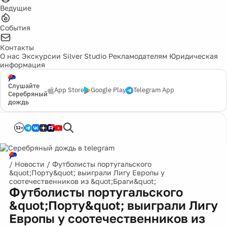
Ведущие
События
Контакты
О нас
Экскурсии
Silver Studio
Рекламодателям
Юридическая
информация
Слушайте
App Store
Google Play
Telegram App
Серебряный
дождь
12+
/
Новости
/
Футболисты португальского
&quot;Порту&quot; выиграли Лигу Европы у
соотечественников из &quot;Браги&quot;
Футболисты португальского
&quot;Порту&quot; выиграли Лигу
Европы у соотечественников из