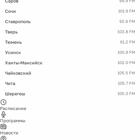
Саров
99.9 FM
Сочи
101.9 FM
Ставрополь
92.6 FM
Тверь
103.8 FM
Тюмень
91.2 FM
Усинск
100.9 FM
Ханты-Мансийск
102.0 FM
Чайковский
105.5 FM
Чита
105.7 FM
Шерегеш
105.3 FM
Расписание
Программы
Новости