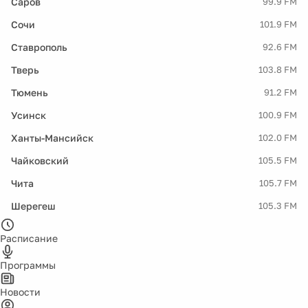
Саров
99.9 FM
Сочи
101.9 FM
Ставрополь
92.6 FM
Тверь
103.8 FM
Тюмень
91.2 FM
Усинск
100.9 FM
Ханты-Мансийск
102.0 FM
Чайковский
105.5 FM
Чита
105.7 FM
Шерегеш
105.3 FM
Расписание
Программы
Новости