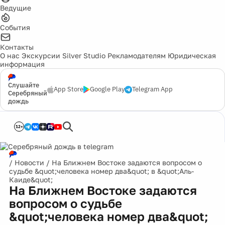
Ведущие
События
Контакты
О нас
Экскурсии
Silver Studio
Рекламодателям
Юридическая
информация
Слушайте
App Store
Google Play
Telegram App
Серебряный
дождь
12+
/
Новости
/
На Ближнем Востоке задаются вопросом о
судьбе &quot;человека номер два&quot; в &quot;Аль-
Каиде&quot;
На Ближнем Востоке задаются
вопросом о судьбе
&quot;человека номер два&quot;