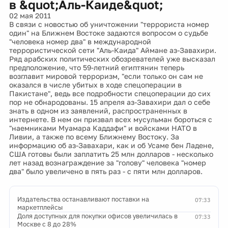
в &quot;Аль-Каиде&quot;
02 мая 2011
В связи с новостью об уничтожении "террориста номер
один" на Ближнем Востоке задаются вопросом о судьбе
"человека номер два" в международной
террористической сети "Аль-Каида" Аймане аз-Завахири.
Ряд арабских политических обозревателей уже высказал
предположение, что 59-летний египтянин теперь
возглавит мировой терроризм, "если только он сам не
оказался в числе убитых в ходе спецоперации в
Пакистане", ведь все подробности спецоперации до сих
пор не обнародованы. 15 апреля аз-Завахири дал о себе
знать в одном из заявлений, распространенных в
интернете. В нем он призвал всех мусульман бороться с
"наемниками Муамара Каддафи" и войсками НАТО в
Ливии, а также по всему Ближнему Востоку. За
информацию об аз-Завахари, как и об Усаме бен Ладене,
США готовы были заплатить 25 млн долларов - несколько
лет назад вознаграждение за "голову" человека "номер
два" было увеличено в пять раз - с пяти млн долларов.
Издательства останавливают поставки на
07:33
маркетплейсы
Доля доступных для покупки офисов увеличилась в
07:33
Москве с 8 до 28%