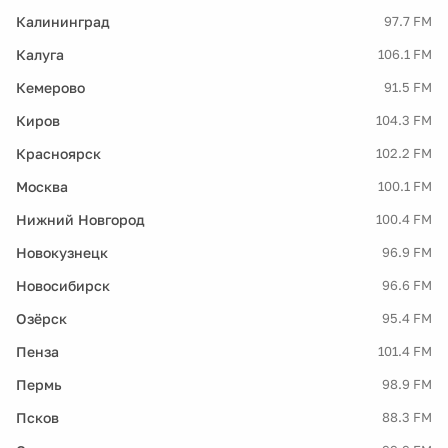
Калининград
97.7 FM
Калуга
106.1 FM
Кемерово
91.5 FM
Киров
104.3 FM
Красноярск
102.2 FM
Москва
100.1 FM
Нижний Новгород
100.4 FM
Новокузнецк
96.9 FM
Новосибирск
96.6 FM
Озёрск
95.4 FM
Пенза
101.4 FM
Пермь
98.9 FM
Псков
88.3 FM