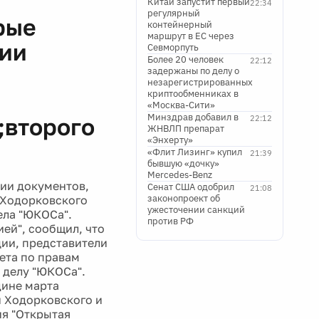
Китай запустит первый
22:34
регулярный
рые
контейнерный
маршрут в ЕС через
нии
Севморпуть
Более 20 человек
22:12
задержаны по делу о
незарегистрированных
криптообменниках в
«Москва-Сити»
Минздрав добавил в
;второго
22:12
ЖНВЛП препарат
«Энхерту»
«Флит Лизинг» купил
21:39
бывшую «дочку»
Mercedes-Benz
ии документов,
Сенат США одобрил
21:08
законопроект об
 Ходорковского
ужесточении санкций
ела "ЮКОСа".
против РФ
ией", сообщил, что
ии, представители
ета по правам
 делу "ЮКОСа".
дине марта
и Ходорковского и
ия "Открытая