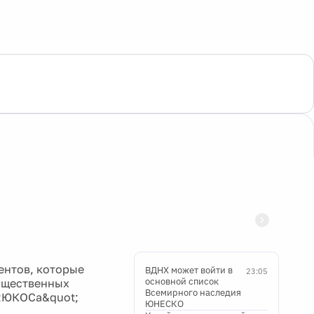
ентов, которые
ВДНХ может войти в
23:05
основной список
бщественных
Всемирного наследия
t;ЮКОСа&quot;
ЮНЕСКО