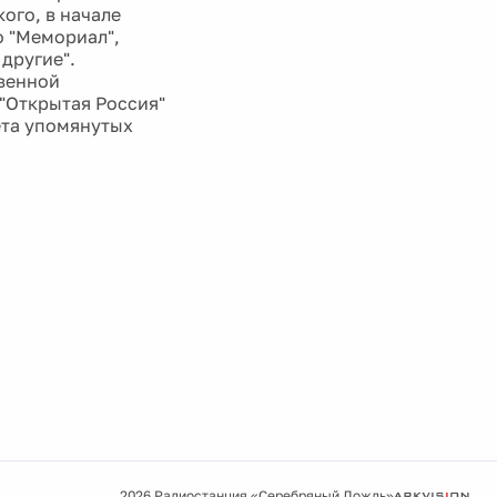
ого, в начале
о "Мемориал",
другие".
венной
 "Открытая Россия"
ета упомянутых
2026 Радиостанция «Серебряный Дождь»