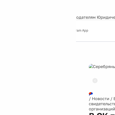
События
Контакты
О нас
Экскурсии
Silver Studio
Рекламодателям
Юридиче
Слушайте
App Store
Google Play
Telegram App
Серебряный
дождь
12+
Реклама
/
Новости
/
свидетельст
организаций