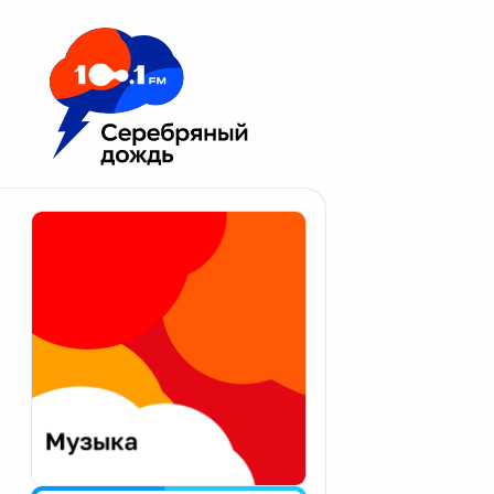
Москва 100.1 FM
Апатиты
Астрахань
Волгоград
Вологда
Екатеринбург
Иваново
Казань
Калининград
Калуга