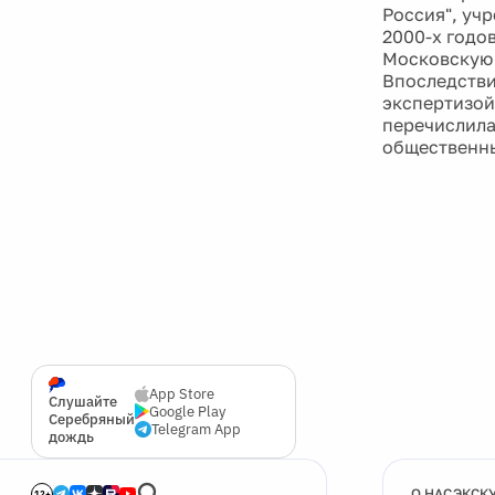
Россия", уч
2000-х годо
Московскую 
Впоследстви
экспертизой
перечислила
общественны
App Store
Слушайте
Google Play
Серебряный
Telegram App
дождь
О НАС
ЭКСК
12+