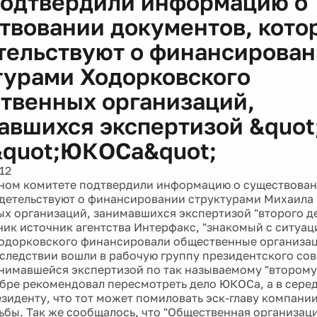
подтвердили информацию о
твовании документов, кото
тельствуют о финансирова
турами Ходорковского
твенных организаций,
авшихся экспертизой &quot
&quot;ЮКОСа&quot;
12
ном комитете подтвердили информацию о существован
детельствуют о финансировании структурами Михаила
х организаций, занимавшихся экспертизой "второго д
ник источник агентства Интерфакс, "знакомый с ситуац
одорковского финансировали общественные организац
следствии вошли в рабочую группу президентского сов
анимавшейся экспертизой по так называемому "второму
абре рекомендовал пересмотреть дело ЮКОСа, а в сере
зиденту, что тот может помиловать эск-главу компани
сьбы. Так же сообщалось, что "Общественная организац