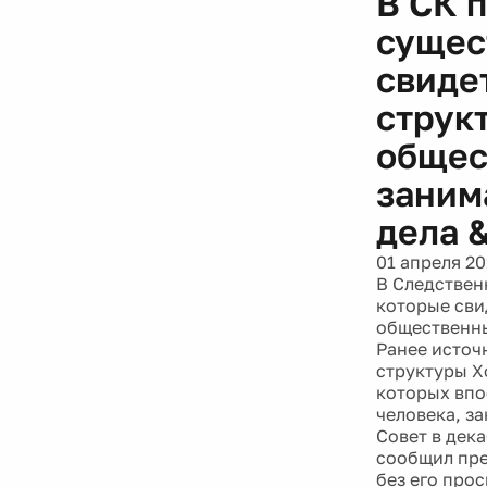
В СК 
сущес
свиде
струк
общес
заним
дела 
01 апреля 20
В Следствен
которые сви
общественны
Ранее источ
структуры Х
которых впо
человека, з
Совет в дек
сообщил пре
без его про