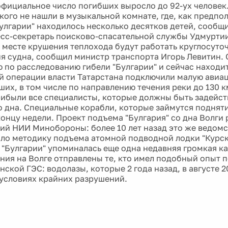
 официальное число погибших выросло до 92-ух человек
кого не нашли в музыкальной комнате, где, как предпол
улгарии" находилось несколько десятков детей, сообщ
есс-секретарь поисково-спасательной службы Удмуртии
 месте крушения теплохода будут работать круглосуто
я судна, сообщил министр транспорта Игорь Левитин. 
 по расследованию гибели "Булгарии" и сейчас находит
й операции власти Татарстана подключили малую авиа
ших, в том числе по направлению течения реки до 130 к
ибыли все специалисты, которые должны быть задейст
о дна. Специальные корабли, которые займутся поднят
концу недели. Проект подъема "Булгария" со дна Волги 
ий НИИ Минобороны: более 10 лет назад это же ведом
ло методику подъема атомной подводной лодки "Курск"
 "Булгарии" упоминалась еще одна недавняя громкая ка
ния на Волге отправлены те, кто имел подобный опыт п
ской ГЭС: водолазы, которые 2 года назад, в августе 2
 условиях крайних разрушений.