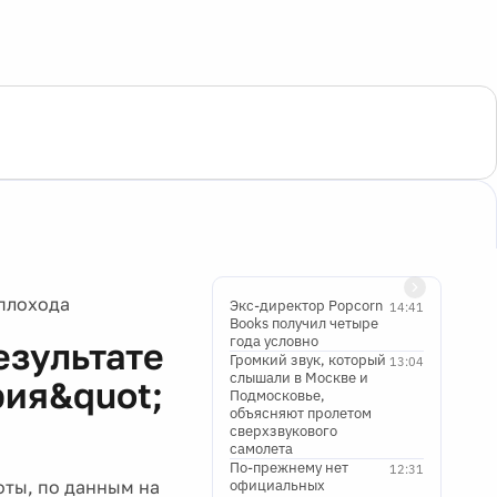
еплохода
Экс-директор Popcorn
14:41
Books получил четыре
года условно
езультате
Громкий звук, который
13:04
слышали в Москве и
рия&quot;
Подмосковье,
объясняют пролетом
сверхзвукового
самолета
По-прежнему нет
12:31
оты, по данным на
официальных