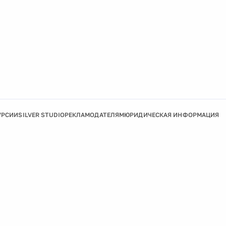
УРСИИ
SILVER STUDIO
РЕКЛАМОДАТЕЛЯМ
ЮРИДИЧЕСКАЯ ИНФОРМАЦИЯ