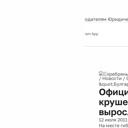
События
Контакты
О нас
Экскурсии
Silver Studio
Рекламодателям
Юридиче
Слушайте
App Store
Google Play
Telegram App
Серебряный
дождь
12+
Реклама
/
Новости
/
&quot;Булга
Офици
круше
вырос
12 июля 2011
На месте ги