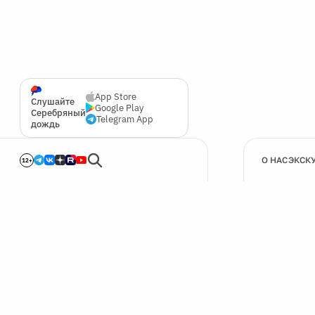
App Store
Слушайте
Google Play
Серебряный
Telegram App
дождь
О НАС
ЭКСК
12+