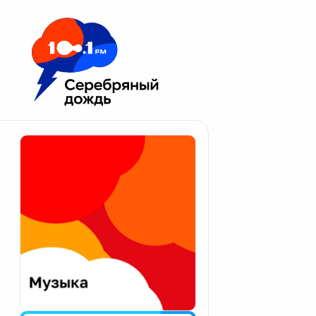
Москва 100.1 FM
Апатиты
Астрахань
Волгоград
Вологда
Екатеринбург
Иваново
Казань
Калининград
Калуга