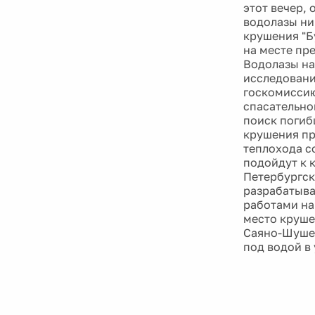
этот вечер,
водолазы ни
крушения "Б
на месте пр
Водолазы на
исследовани
госкомиссию
спасательно
поиск погиб
крушения пр
теплохода с
подойдут к 
Петербургск
разрабатыва
работами на
место круше
Саяно-Шушен
под водой в