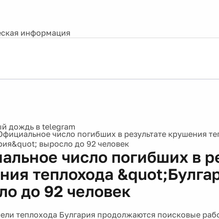
ская информация
Официальное число погибших в результате крушения т
рия&quot; выросло до 92 человек
альное число погибших в р
ния теплохода &quot;Булга
ло до 92 человек
бели теплохода Булгария продолжаются поисковые раб