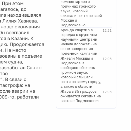
комментариев о
. При этом
причинах громкого
агалось, до
звука, который
ила находившаяся
слышали почти по всей
 Лилия Хазиева.
Москве и
Подмосковью
чно до окончания
Аренда квартир в
12:31
Он возглавил
городах с крупными
ся в Казани. К
научными центрами
цию. Продолжается
начала дорожать на
фоне завершения
м. На место
приемной кампании
вованы в подъеме
Жители Москвы и
12:08
ием судна,
Подмосковья
разработал Санкт-
сообщают об очень
громком звуке,
ство
который слышали
. В связи с
почти по всему городу,
тастрофа: на
а также в области
осле аварии на
Жара в 35 градусов
12:08
ожидается сегодня на
009-го, работали
востоке Подмосковья