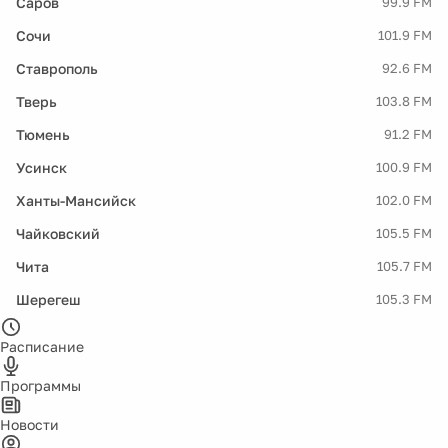
Саров
99.9 FM
Сочи
101.9 FM
Ставрополь
92.6 FM
Тверь
103.8 FM
Тюмень
91.2 FM
Усинск
100.9 FM
Ханты-Мансийск
102.0 FM
Чайковский
105.5 FM
Чита
105.7 FM
Шерегеш
105.3 FM
Расписание
Программы
Новости