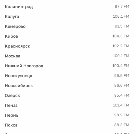
Калининград
97.7 FM
Калуга
106.1 FM
Кемерово
91.5 FM
Киров
104.3 FM
Красноярск
102.2 FM
Москва
100.1 FM
Нижний Новгород
100.4 FM
Новокузнецк
96.9 FM
Новосибирск
96.6 FM
Озёрск
95.4 FM
Пенза
101.4 FM
Пермь
98.9 FM
Псков
88.3 FM