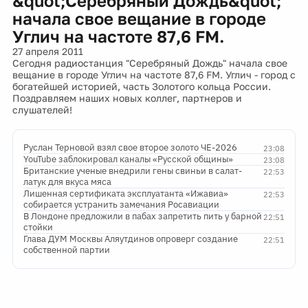
&quot;Серебряный Дождь&quot;
начала свое вещание в городе
Углич на частоте 87,6 FM.
27 апреля 2011
Сегодня радиостанция "Серебряный Дождь" начала свое
вещание в городе Углич на частоте 87,6 FM. Углич - город с
богатейшей историей, часть Золотого кольца России.
Поздравляем наших новых коллег, партнеров и
слушателей!
Руслан Терновой взял свое второе золото ЧЕ-2026
23:08
YouTube заблокировал каналы «Русской общины»
23:08
Британские ученые внедрили гены свиньи в салат-
22:53
латук для вкуса мяса
Лишенная сертификата эксплуатанта «Ижавиа»
22:53
собирается устранить замечания Росавиации
В Лондоне предложили в пабах запретить пить у барной
22:51
стойки
Глава ДУМ Москвы Аляутдинов опроверг создание
22:51
собственной партии