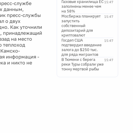
Газовые хранилища ЕС
15:47
 пресс-службе
заполнены менее чем
их данным,
на 58%
ник пресс-службы
Мосбиржа планирует
15:47
л о двух
запустить
собственный
дно. Как уточнили
депозитарий для
д, принадлежащий
криптовалют
азад на место
Госдеп США
15:47
о теплоход
подтвердил введение
залога до $250 тыс.
 Камско-
для ряда мигрантов
ная информация -
В Тюмени с берега
15:47
ка и никто не
реки Туры собрали уже
тонну мертвой рыбы