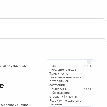
стане удалось
Глава
15:51
«Уралдронзавода»
Ткачук после
покушения находится
в стабильном
е
состоянии
Свыше 60%
15:51
действующих
отделений «Почты
России» нуждаются в
ремонте
 человека, еще 1