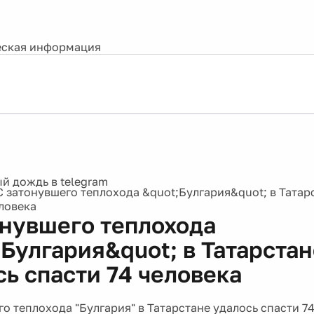
ская информация
С затонувшего теплохода &quot;Булгария&quot; в Татар
еловека
онувшего теплохода
;Булгария&quot; в Татарстан
сь спасти 74 человека
о теплохода "Булгария" в Татарстане удалось спасти 74