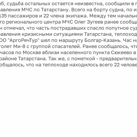
иб, судьба остальных остается неизвестна, сообщили в
равления МЧС по Татарстану. Всего на борту судна, по 
135 пассажиров и 22 члена экипажа. Между тем началь
о регионального центра МЧС Олег Зугеев ранее сообща
н отмечал, что часть пострадавших спасло попутное су
равления кризисными ситуациями Татарстана, теплохо
ОО "АргоРечТур" шел по маршруту Болгар-Казань. Час н
толет Ми-8 с группой спасателей. Ранее сообщалось, чт
4 часов по Москве вблизи населенного пункта Сюкеево в
районе Татарстана. Так же, с пометкой - предваритель
общалось, что на теплоходе находилось всего 22 челове