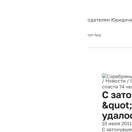
События
Контакты
О нас
Экскурсии
Silver Studio
Рекламодателям
Юридиче
Слушайте
App Store
Google Play
Telegram App
Серебряный
дождь
12+
Реклама
/
Новости
/
спасти 74 ч
С зат
&quot
удало
10 июля 2011
С затонувшег