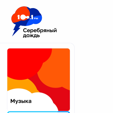
Москва 100.1 FM
Апатиты
Астрахань
Волгоград
Вологда
Екатеринбург
Иваново
Казань
Калининград
Калуга