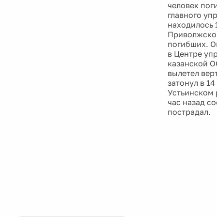
человек пог
главного уп
находилось 
Приволжског
погибших. О
в Центре уп
казанской О
вылетел вер
затонул в 1
Устьинском 
час назад со
пострадал.