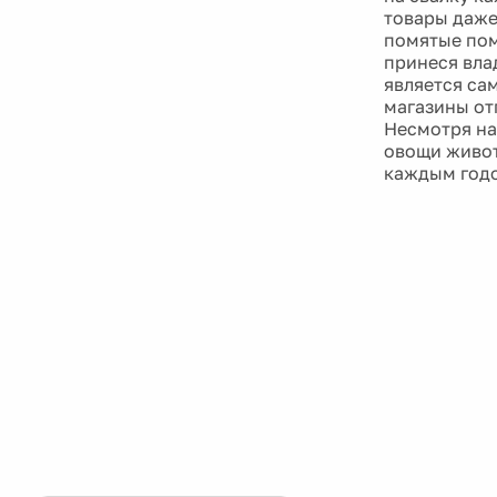
товары даже
помятые пом
принеся вла
является са
магазины от
Несмотря на
овощи живот
каждым годо