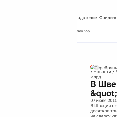
События
Контакты
О нас
Экскурсии
Silver Studio
Рекламодателям
Юридиче
Слушайте
App Store
Google Play
Telegram App
Серебряный
дождь
12+
/
Новости
/
млрд
В Шве
&quot
07 июля 2011
В Швеции еж
десятков то
на свалку к