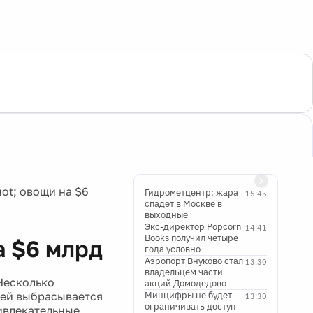
t; овощи на $6
Гидрометцентр: жара
15:45
спадет в Москве в
выходные
Экс-директор Popcorn
14:41
Books получил четыре
а $6 млрд
года условно
Аэропорт Внуково стал
13:30
владельцем части
Несколько
акций Домодедово
щей выбрасывается
Минцифры не будет
13:30
ограничивать доступ
ривлекательные