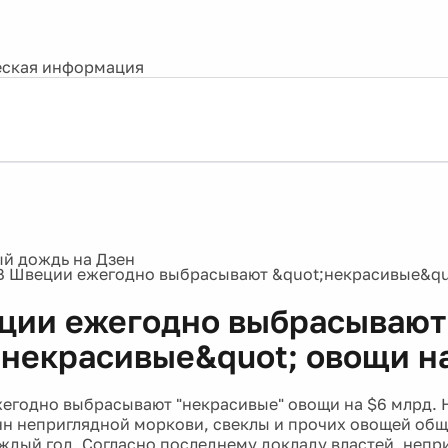
ская информация
В Швеции ежегодно выбрасывают &quot;некрасивые&quo
ции ежегодно выбрасывают
;некрасивые&quot; овощи н
егодно выбрасывают "некрасивые" овощи на $6 млрд. 
нн неприглядной моркови, свеклы и прочих овощей об
аждый год. Согласно последнему докладу властей, неп