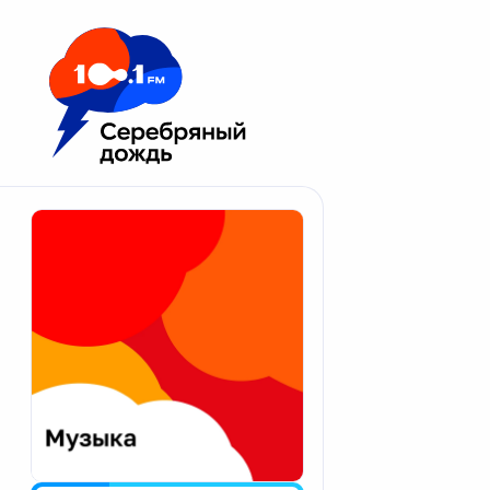
Москва 100.1 FM
Апатиты
Астрахань
Волгоград
Вологда
Екатеринбург
Иваново
Казань
Калининград
Калуга