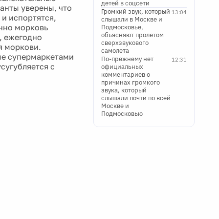
детей в соцсети
анты уверены, что
Громкий звук, который
13:04
 и испортятся,
слышали в Москве и
енно морковь
Подмосковье,
объясняют пролетом
, ежегодно
сверхзвукового
я моркови.
самолета
ые супермаркетами
По-прежнему нет
12:31
сугубляется с
официальных
комментариев о
причинах громкого
звука, который
слышали почти по всей
Москве и
Подмосковью