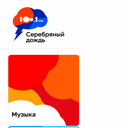
Москва 100.1 FM
Апатиты
Астрахань
Волгоград
Вологда
Екатеринбург
Иваново
Казань
Калининград
Калуга