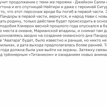
учит продолжение с теми же героями - Джейком Салли
гтона и его спутницей Нейтири и даже с героиней Сигу
то, что этот персонаж вроде бы погиб в первой части. 
 Пандоры в первой части, вернутся, и народ Нави с но
ать родину, только действие будет происходить в осно
подобия Кэмерон весной прошлого года опускался в б
о места в океане, Марианской впадины, и снимал там 
дохновляясь заодно на создание океанского дна Пандор
"Аватара" будет, было известно и раньше, но никто не
ильмах, а дата выхода предполагалась более ранней. Та
 года должна была уже выйти на экраны. Затяжку связы
ад трёхмерным «Титаником» и ожиданием новых аним