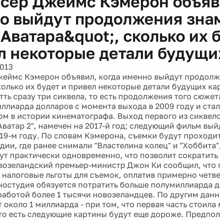
сер Джеймс Кэмерон объяви
о выйдут продолжения зна
Аватара&quot;, сколько их 
л некоторые детали будущи
2013
еймс Кэмерон объявил, когда именно выйдут продолж
сколько их будет и привел некоторые детали будущих к
ть сразу три сиквела, то есть продолжения того сюжет
иллиарда долларов с момента выхода в 2009 году и ст
м в истории кинематографа. Выход первого из сиквел
ватар 2", намечен на 2017-й год; следующий фильм выйд
2019-м году. По словам Кэмерона, съемки будут проходи
ии, где ранее снимали "Властелина колец" и "Хоббита"
ут практически одновременно, что позволит сократить 
возеландский премьер-министр Джон Ки сообщил, что 
 налоговые льготы для съемок, оплатив примерно четв
иностудия обязуется потратить больше полумиллиарда 
работой более 1 тысячи новозеландцев. По другим дан
 около 1 миллиарда - при том, что первая часть стоила
то есть следующие картины будут еще дороже. Предпола