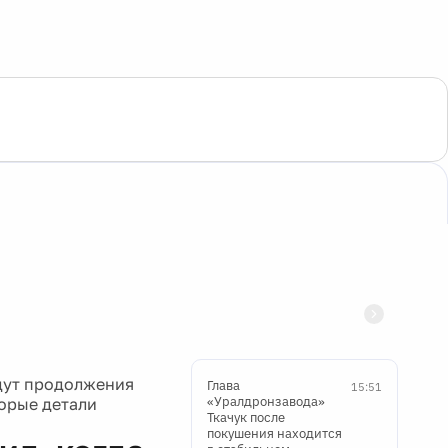
дут продолжения
Глава
15:51
«Уралдронзавода»
торые детали
Ткачук после
покушения находится