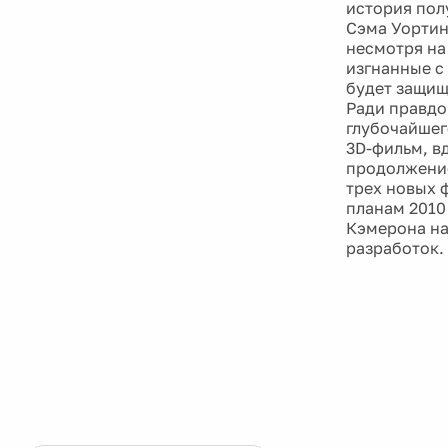
история пол
Сэма Уортин
несмотря на 
изгнанные с
будет защищ
Ради правдо
глубочайшег
3D-фильм, в
продолжение 
трех новых ф
планам 2010
Кэмерона н
разработок.