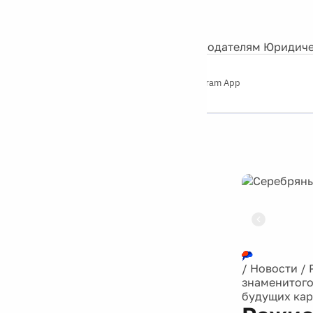
События
Контакты
О нас
Экскурсии
Silver Studio
Рекламодателям
Юридиче
Слушайте
App Store
Google Play
Telegram App
Серебряный
дождь
12+
Реклама
/
Новости
/
знаменитого
будущих кар