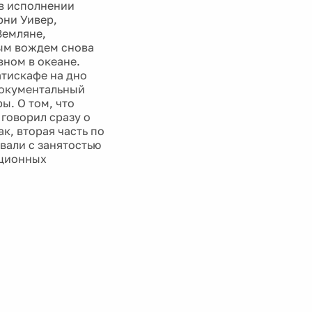
 в исполнении
рни Уивер,
Земляне,
вым вождем снова
вном в океане.
атискафе на дно
документальный
ы. О том, что
 говорил сразу о
к, вторая часть по
вали с занятостью
ационных