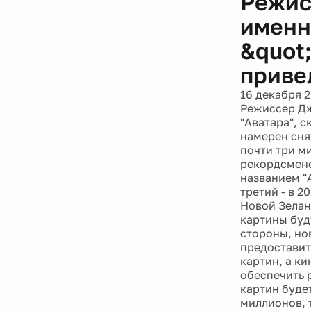
Режис
именн
&quot;
приве
16 декабря 
Режиссер Дж
"Аватара", 
намерен снят
почти три м
рекордсмено
названием "А
третий - в 
Новой Зеланд
картины буд
стороны, но
предоставит
картин, а к
обеспечить 
картин будет
миллионов, 