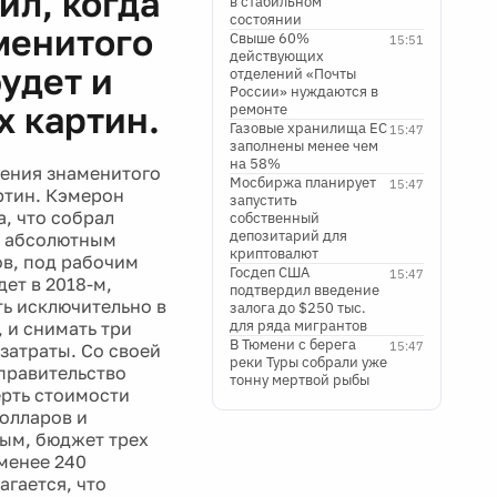
л, когда
в стабильном
состоянии
менитого
Свыше 60%
15:51
действующих
будет и
отделений «Почты
России» нуждаются в
х картин.
ремонте
Газовые хранилища ЕС
15:47
заполнены менее чем
на 58%
ения знаменитого
Мосбиржа планирует
15:47
артин. Кэмерон
запустить
а, что собрал
собственный
депозитарий для
ал абсолютным
криптовалют
ов, под рабочим
Госдеп США
15:47
ет в 2018-м,
подтвердил введение
ть исключительно в
залога до $250 тыс.
для ряда мигрантов
, и снимать три
В Тюмени с берега
15:47
затраты. Со своей
реки Туры собрали уже
правительство
тонну мертвой рыбы
ерть стоимости
долларов и
ным, бюджет трех
 менее 240
гается, что