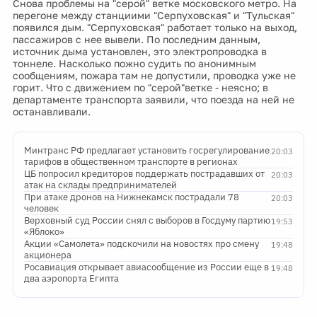
Снова проблемы на "серой" ветке московского метро. На
перегоне между станциими "Серпуховская" и "Тульская"
появился дым. "Серпуховская" работает только на выход,
пассажиров с нее вывели. По последним данным,
источник дыма установлен, это электропроводка в
тоннеле. Насколько пожно судить по анонимным
сообщениям, пожара там не допустили, проводка уже не
горит. Что с движением по "серой"ветке - неясно; в
департаменте транспорта заявили, что поезда на ней не
останавливали.
Минтранс РФ предлагает установить госрегулирование
20:03
тарифов в общественном транспорте в регионах
ЦБ попросил кредиторов поддержать пострадавших от
20:03
атак на склады предпринимателей
При атаке дронов на Нижнекамск пострадали 78
20:03
человек
Верховный суд России снял с выборов в Госдуму партию
19:53
«Яблоко»
Акции «Самолета» подскочили на новостях про смену
19:48
акционера
Росавиация открывает авиасообщение из России еще в
19:48
два аэропорта Египта