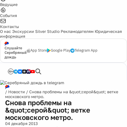
Ведущие
События
Контакты
О нас
Экскурсии
Silver Studio
Рекламодателям
Юридическая
информация
Слушайте
App Store
Google Play
Telegram App
Серебряный
дождь
12+
/
Новости
/
Снова проблемы на &quot;серой&quot; ветке
московского метро.
Снова проблемы на
&quot;серой&quot; ветке
московского метро.
04 декабря 2013