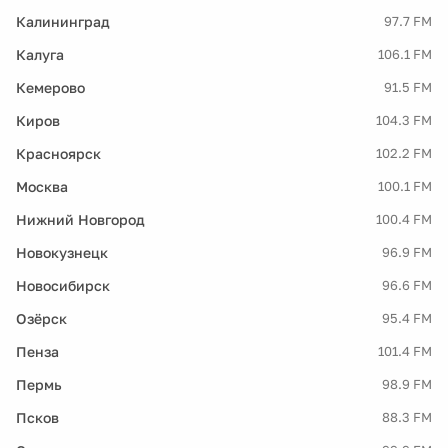
Калининград
97.7 FM
Калуга
106.1 FM
Кемерово
91.5 FM
Киров
104.3 FM
Красноярск
102.2 FM
Москва
100.1 FM
Нижний Новгород
100.4 FM
Новокузнецк
96.9 FM
Новосибирск
96.6 FM
Озёрск
95.4 FM
Пенза
101.4 FM
Пермь
98.9 FM
Псков
88.3 FM