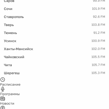
Саров
99.9 FM
Сочи
101.9 FM
Ставрополь
92.6 FM
Тверь
103.8 FM
Тюмень
91.2 FM
Усинск
100.9 FM
Ханты-Мансийск
102.0 FM
Чайковский
105.5 FM
Чита
105.7 FM
Шерегеш
105.3 FM
Расписание
Программы
Новости