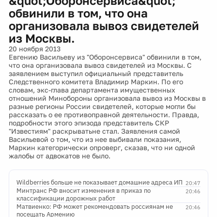
&quot;Оборонсервиса&quot;
обвинили в том, что она
организовала вывоз свидетелей
из Москвы.
20 ноября 2013
Евгению Васильеву из "Оборонсервиса" обвинили в том,
что она организовала вывоз свидетелей из Москвы. С
заявлением выступил официальный представитель
Следственного комитета Владимир Маркин. По его
словам, экс-глава департамента имущественных
отношений Минобороны организовала вывоз из Москвы в
разные регионы России свидетелей, которые могли бы
рассказать о ее противоправной деятельности. Правда,
подробности этого эпизода представитель СКР
"Известиям" раскрыватьне стал. Заявления самой
Васильевой о том, что из нее выбивали показания,
Маркин категорически опроверг, сказав, что ни одной
жалобы от адвокатов не было.
Wildberries больше не показывает домашние адреса ИП
20:47
Минтранс РФ вносит изменения в приказ по
20:46
классификации дорожных работ
Матвиенко: РФ может рекомендовать россиянам не
20:46
посещать Армению