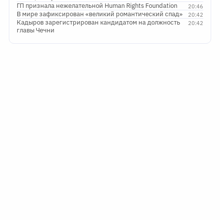
ГП признала нежелательной Human Rights Foundation
20:46
В мире зафиксирован «великий романтический спад»
20:42
Кадыров зарегистрирован кандидатом на должность
20:42
главы Чечни