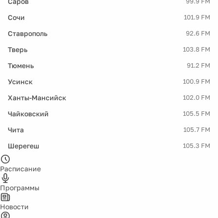
Саров
99.9 FM
Сочи
101.9 FM
Ставрополь
92.6 FM
Тверь
103.8 FM
Тюмень
91.2 FM
Усинск
100.9 FM
Ханты-Мансийск
102.0 FM
Чайковский
105.5 FM
Чита
105.7 FM
Шерегеш
105.3 FM
Расписание
Программы
Новости