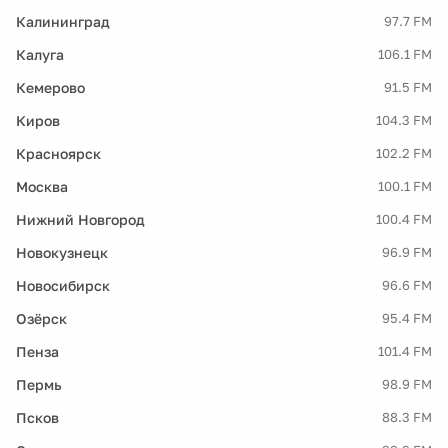
Калининград
97.7 FM
Калуга
106.1 FM
Кемерово
91.5 FM
Киров
104.3 FM
Красноярск
102.2 FM
Москва
100.1 FM
Нижний Новгород
100.4 FM
Новокузнецк
96.9 FM
Новосибирск
96.6 FM
Озёрск
95.4 FM
Пенза
101.4 FM
Пермь
98.9 FM
Псков
88.3 FM