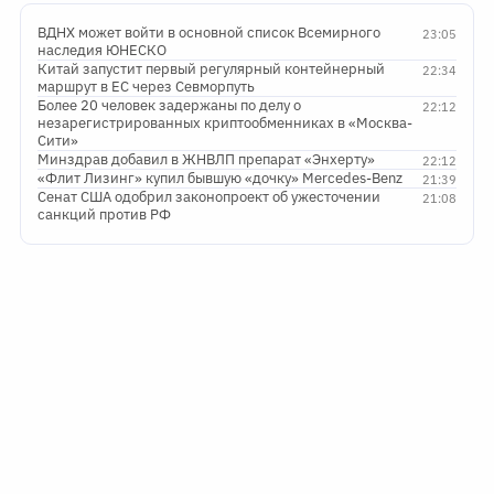
ВДНХ может войти в основной список Всемирного
23:05
наследия ЮНЕСКО
Китай запустит первый регулярный контейнерный
22:34
маршрут в ЕС через Севморпуть
Более 20 человек задержаны по делу о
22:12
незарегистрированных криптообменниках в «Москва-
Сити»
Минздрав добавил в ЖНВЛП препарат «Энхерту»
22:12
«Флит Лизинг» купил бывшую «дочку» Mercedes-Benz
21:39
Сенат США одобрил законопроект об ужесточении
21:08
санкций против РФ