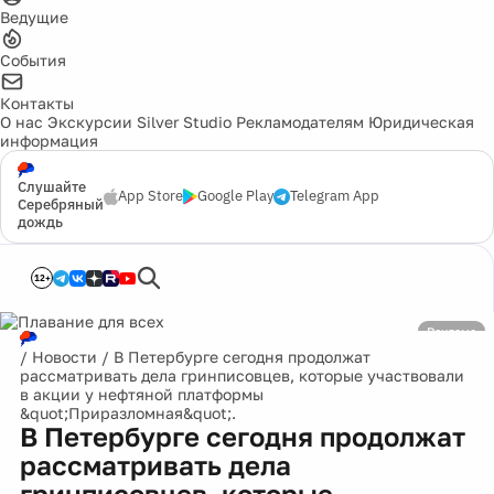
Ведущие
События
Контакты
О нас
Экскурсии
Silver Studio
Рекламодателям
Юридическая
информация
Слушайте
App Store
Google Play
Telegram App
Серебряный
дождь
12+
Реклама
/
Новости
/
В Петербурге сегодня продолжат
рассматривать дела гринписовцев, которые участвовали
в акции у нефтяной платформы
&quot;Приразломная&quot;.
В Петербурге сегодня продолжат
рассматривать дела
гринписовцев, которые