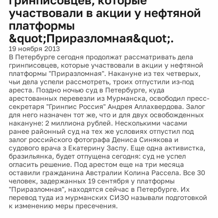
участвовали в акции у нефтяной
платформы
&quot;Приразломная&quot;.
19 ноября 2013
В Петербурге сегодня продолжат рассматривать дела
гринписовцев, которые участвовали в акции у нефтяной
платформы "Приразломная". Накануне из тех четверых,
чьи дела успели рассмотреть, троих отпустили из-под
ареста. Поздно ночью суд в Петербурге, куда
арестованных перевезли из Мурманска, освободил пресс-
секретаря "Гринпис Россия" Андрея Аллахвердова. Залог
для него назначен тот же, что и для двух освобожденных
накануне: 2 миллиона рублей. Несколькими часами
ранее районный суд на тех же условиях отпустил под
залог российского фотографа Дениса Синякова и
судового врача з Екатерину Заспу. Еще одна активистка,
бразильянка, будет отпущена сегодня: суд не успел
огласить решение. Под арестом еще на три месяца
оставили гражданина Австралии Колина Рассела. Все 30
человек, задержанных 19 сентября у платформы
"Приразломная", находятся сейчас в Петербурге. Их
перевод туда из мурманских СИЗО называли подготовкой
к изменению меры пресечения.