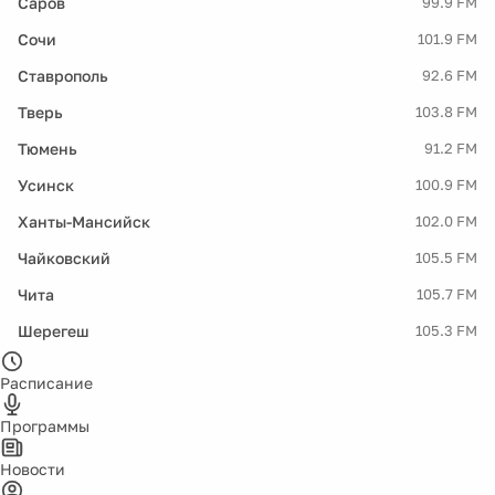
Саров
99.9 FM
Сочи
101.9 FM
Ставрополь
92.6 FM
Тверь
103.8 FM
Тюмень
91.2 FM
Усинск
100.9 FM
Ханты-Мансийск
102.0 FM
Чайковский
105.5 FM
Чита
105.7 FM
Шерегеш
105.3 FM
Расписание
Программы
Новости