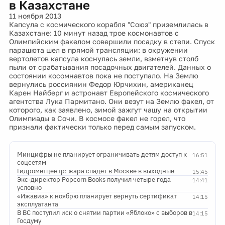
в Казахстане
11 ноября 2013
Капсула с космического корабля "Союз" приземлилась в
Казахстане: 10 минут назад трое космонавтов с
Олимпийским факелом совершили посадку в степи. Спуск
парашюта шел в прямой трансляции: в окружении
вертолетов капсула коснулась земли, взметнув столб
пыли от срабатывания посадочных двигателей. Данных о
состоянии косомнавтов пока не поступало. На Землю
вернулись россиянин Федор Юрчихин, американец
Карен Найберг и астронавт Европейского космического
агентства Лука Пармитано. Они везут на Землю факел, от
которого, как заявлено, зимой зажгут чашу на открытии
Олимпиады в Сочи. В космосе факел не горел, что
признали фактически только перед самым запуском.
Минцифры не планирует ограничивать детям доступ к
16:51
соцсетям
Гидрометцентр: жара спадет в Москве в выходные
15:45
Экс-директор Popcorn Books получил четыре года
14:41
условно
«Ижавиа» к ноябрю планирует вернуть сертификат
14:15
эксплуатанта
В ВС поступил иск о снятии партии «Яблоко» с выборов в
14:15
Госдуму