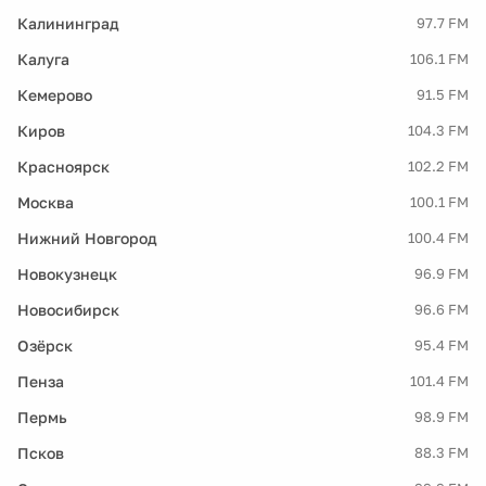
Калининград
97.7 FM
Калуга
106.1 FM
Кемерово
91.5 FM
Киров
104.3 FM
Красноярск
102.2 FM
Москва
100.1 FM
Нижний Новгород
100.4 FM
Новокузнецк
96.9 FM
Новосибирск
96.6 FM
Озёрск
95.4 FM
Пенза
101.4 FM
Пермь
98.9 FM
Псков
88.3 FM