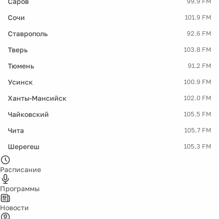
Саров
99.9 FM
Сочи
101.9 FM
Ставрополь
92.6 FM
Тверь
103.8 FM
Тюмень
91.2 FM
Усинск
100.9 FM
Ханты-Мансийск
102.0 FM
Чайковский
105.5 FM
Чита
105.7 FM
Шерегеш
105.3 FM
Расписание
Программы
Новости