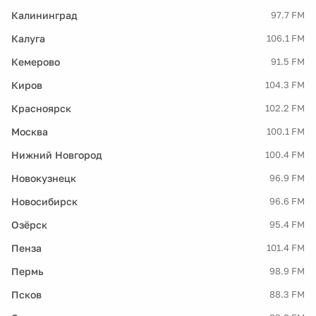
Калининград
97.7 FM
Калуга
106.1 FM
Кемерово
91.5 FM
Киров
104.3 FM
Красноярск
102.2 FM
Москва
100.1 FM
Нижний Новгород
100.4 FM
Новокузнецк
96.9 FM
Новосибирск
96.6 FM
Озёрск
95.4 FM
Пенза
101.4 FM
Пермь
98.9 FM
Псков
88.3 FM