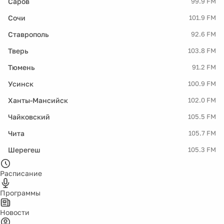
Саров
99.9 FM
Сочи
101.9 FM
Ставрополь
92.6 FM
Тверь
103.8 FM
Тюмень
91.2 FM
Усинск
100.9 FM
Ханты-Мансийск
102.0 FM
Чайковский
105.5 FM
Чита
105.7 FM
Шерегеш
105.3 FM
Расписание
Программы
Новости