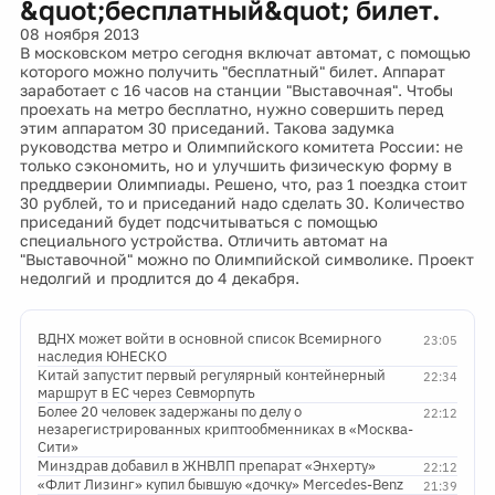
&quot;бесплатный&quot; билет.
08 ноября 2013
В московском метро сегодня включат автомат, с помощью
которого можно получить "бесплатный" билет. Аппарат
заработает с 16 часов на станции "Выставочная". Чтобы
проехать на метро бесплатно, нужно совершить перед
этим аппаратом 30 приседаний. Такова задумка
руководства метро и Олимпийского комитета России: не
только сэкономить, но и улучшить физическую форму в
преддверии Олимпиады. Решено, что, раз 1 поездка стоит
30 рублей, то и приседаний надо сделать 30. Количество
приседаний будет подсчитываться с помощью
специального устройства. Отличить автомат на
"Выставочной" можно по Олимпийской символике. Проект
недолгий и продлится до 4 декабря.
ВДНХ может войти в основной список Всемирного
23:05
наследия ЮНЕСКО
Китай запустит первый регулярный контейнерный
22:34
маршрут в ЕС через Севморпуть
Более 20 человек задержаны по делу о
22:12
незарегистрированных криптообменниках в «Москва-
Сити»
Минздрав добавил в ЖНВЛП препарат «Энхерту»
22:12
«Флит Лизинг» купил бывшую «дочку» Mercedes-Benz
21:39