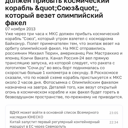
должен прибыть космический
корабль &quot;Союз&quot;,
который везет олимпийский
факел
07 ноября 2013
Уже через три часа к МКС должен прибыть космический
корабль "Союз", который утром взлетел с космодрома
Байконур. Полет примечателен тем, что экипаж везет на
орбиту олимпийский факел. На МКС отправились
россиянин Михаил Тюрин, американец Рик Мастраккио и
японец Коичи Ваката. Канал Россия-24 вел прямую
трансляцию запуска, из которой следует, что ракета с
логотипом "Сочи.ру" во весь борт поднималась со
скоростью больше 1 километра в секунду. В Роскосмосе
сказали, что по новой схеме корабль пристыкуется к МКС
около 2 часов дня. Фотосъемка с Олимпийским факелом
назначена на завтра. Деталей того, как везут открытый
огонь в космическом корабле и как факел будет гореть в
безвоздушном пространстве, по-прежнему не приводится.
ВДНХ может войти в основной список Всемирного
23:05
наследия ЮНЕСКО
Китай запустит первый регулярный контейнерный
22:34
маршрут в ЕС через Севморпуть