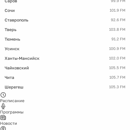
Саров
99.9 FM
Сочи
101.9 FM
Ставрополь
92.6 FM
Тверь
103.8 FM
Тюмень
91.2 FM
Усинск
100.9 FM
Ханты-Мансийск
102.0 FM
Чайковский
105.5 FM
Чита
105.7 FM
Шерегеш
105.3 FM
Расписание
Программы
Новости