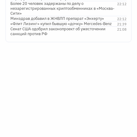
Более 20 человек задержаны по делу о
22:12
незарегистрированных криптообменниках в «Москва-
Сити»
Минздрав добавил в ЖНВЛП препарат «Энхерту»
22:12
«Флит Лизинг» купил бывшую «дочку» Mercedes-Benz
21:39
Сенат США одобрил законопроект об ужесточении
21:08
санкций против РФ