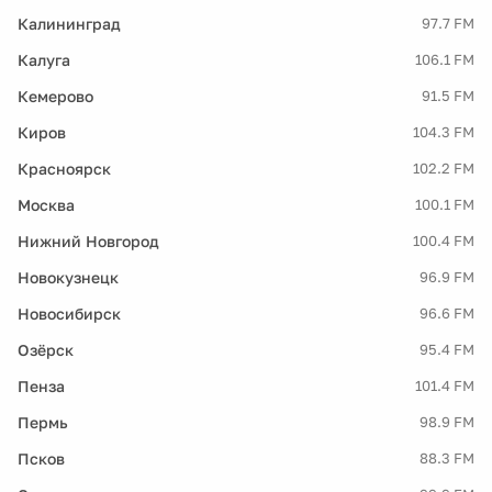
Калининград
97.7 FM
Калуга
106.1 FM
Кемерово
91.5 FM
Киров
104.3 FM
Красноярск
102.2 FM
Москва
100.1 FM
Нижний Новгород
100.4 FM
Новокузнецк
96.9 FM
Новосибирск
96.6 FM
Озёрск
95.4 FM
Пенза
101.4 FM
Пермь
98.9 FM
Псков
88.3 FM