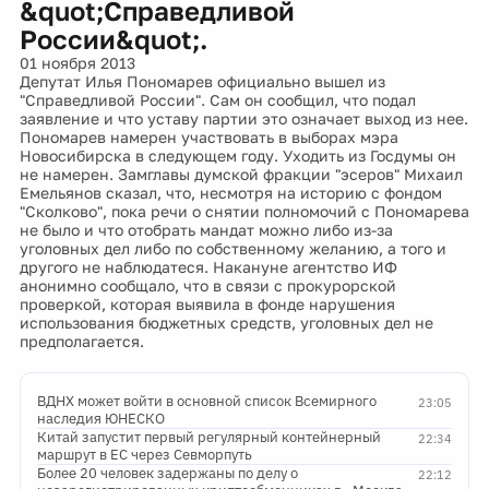
&quot;Справедливой
России&quot;.
01 ноября 2013
Депутат Илья Пономарев официально вышел из
"Справедливой России". Сам он сообщил, что подал
заявление и что уставу партии это означает выход из нее.
Пономарев намерен участвовать в выборах мэра
Новосибирска в следующем году. Уходить из Госдумы он
не намерен. Замглавы думской фракции "эсеров" Михаил
Емельянов сказал, что, несмотря на историю с фондом
"Сколково", пока речи о снятии полномочий с Пономарева
не было и что отобрать мандат можно либо из-за
уголовных дел либо по собственному желанию, а того и
другого не наблюдатеся. Накануне агентство ИФ
анонимно сообщало, что в связи с прокурорской
проверкой, которая выявила в фонде нарушения
использования бюджетных средств, уголовных дел не
предполагается.
ВДНХ может войти в основной список Всемирного
23:05
наследия ЮНЕСКО
Китай запустит первый регулярный контейнерный
22:34
маршрут в ЕС через Севморпуть
Более 20 человек задержаны по делу о
22:12