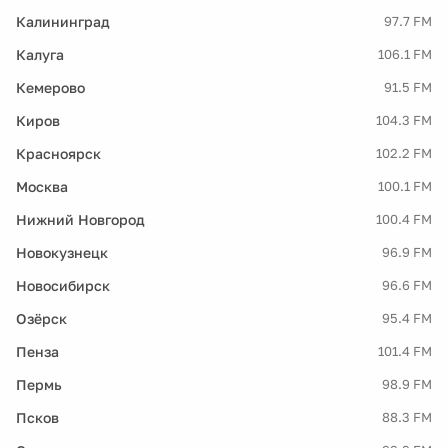
Калининград
97.7 FM
Калуга
106.1 FM
Кемерово
91.5 FM
Киров
104.3 FM
Красноярск
102.2 FM
Москва
100.1 FM
Нижний Новгород
100.4 FM
Новокузнецк
96.9 FM
Новосибирск
96.6 FM
Озёрск
95.4 FM
Пенза
101.4 FM
Пермь
98.9 FM
Псков
88.3 FM