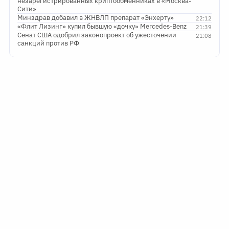
незарегистрированных криптообменниках в «Москва-
Сити»
Минздрав добавил в ЖНВЛП препарат «Энхерту»
22:12
«Флит Лизинг» купил бывшую «дочку» Mercedes-Benz
21:39
Сенат США одобрил законопроект об ужесточении
21:08
санкций против РФ