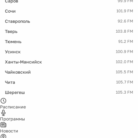
Саров
99.9 FM
Сочи
101.9 FM
Ставрополь
92.6 FM
Тверь
103.8 FM
Тюмень
91.2 FM
Усинск
100.9 FM
Ханты-Мансийск
102.0 FM
Чайковский
105.5 FM
Чита
105.7 FM
Шерегеш
105.3 FM
Расписание
Программы
Новости