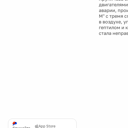
двигателями
аварии, про
М" с тремя с
в воздухе, у
гептилом и 
стала непра
App Store