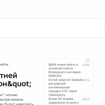
акеты
ВДНХ может войти в
23:05
основной список
Всемирного наследия
етней
ЮНЕСКО
Китай запустит первый
22:34
он&quot;
регулярный
контейнерный
маршрут в ЕС через
н": ночью
Севморпуть
Более 20 человек
центре имени
22:12
задержаны по делу о
ик будут наводить