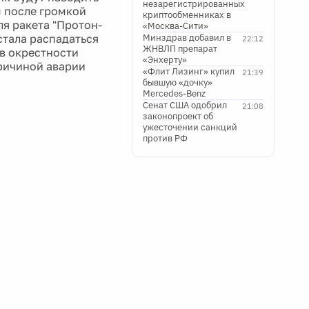
незарегистрированных
ы после громкой
криптообменниках в
я ракета "Протон-
«Москва-Сити»
стала распадаться
Минздрав добавил в
22:12
ЖНВЛП препарат
ав окрестности
«Энхерту»
ричиной аварии
«Флит Лизинг» купил
21:39
бывшую «дочку»
Mercedes-Benz
Сенат США одобрил
21:08
законопроект об
ужесточении санкций
против РФ