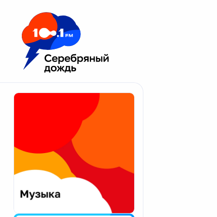
Москва 100.1 FM
Апатиты
Астрахань
Волгоград
Вологда
Екатеринбург
Иваново
Казань
Калининград
Калуга