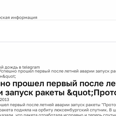
ская информация
Успешно прошел первый после летней аварии запуск р
н&quot;
но прошел первый после л
и запуск ракеты &quot;Прот
 2013
шел первый после летней аварии запуск ракеты "Прото
ракета подняла на орбиту люксембургский спутник. В 
казали, что ракета отработала исправно и теперь спутн