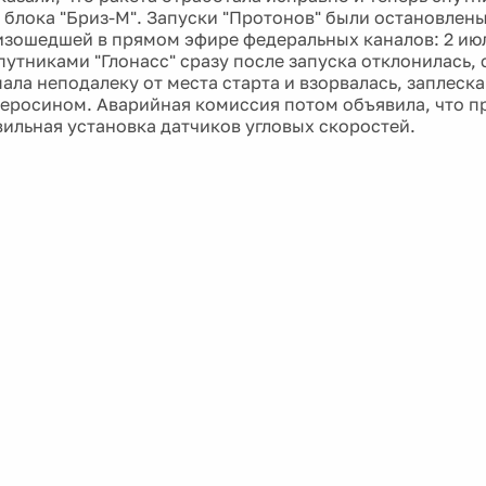
 блока "Бриз-М". Запуски "Протонов" были остановлен
изошедшей в прямом эфире федеральных каналов: 2 июл
путниками "Глонасс" сразу после запуска отклонилась, 
пала неподалеку от места старта и взорвалась, заплеск
керосином. Аварийная комиссия потом объявила, что п
вильная установка датчиков угловых скоростей.