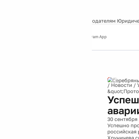
События
Контакты
О нас
Экскурсии
Silver Studio
Рекламодателям
Юридиче
Слушайте
App Store
Google Play
Telegram App
Серебряный
дождь
12+
Реклама
/
Новости
/
&quot;Прото
Успеш
авари
30 сентября
Успешно про
российская 
Хруничева с