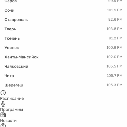
Саров
99.9 FM
Сочи
101.9 FM
Ставрополь
92.6 FM
Тверь
103.8 FM
Тюмень
91.2 FM
Усинск
100.9 FM
Ханты-Мансийск
102.0 FM
Чайковский
105.5 FM
Чита
105.7 FM
Шерегеш
105.3 FM
Расписание
Программы
Новости