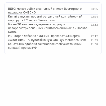
ВДНХ может войти в основной список Всемирного
23:05
наследия ЮНЕСКО
Китай запустит первый регулярный контейнерный
22:34
маршрут в ЕС через Севморпуть
Более 20 человек задержаны по делу о
22:12
незарегистрированных криптообменниках в «Москва-
Сити»
Минздрав добавил в ЖНВЛП препарат «Энхерту»
22:12
«Флит Лизинг» купил бывшую «дочку» Mercedes-Benz
21:39
Сенат США одобрил законопроект об ужесточении
21:08
санкций против РФ