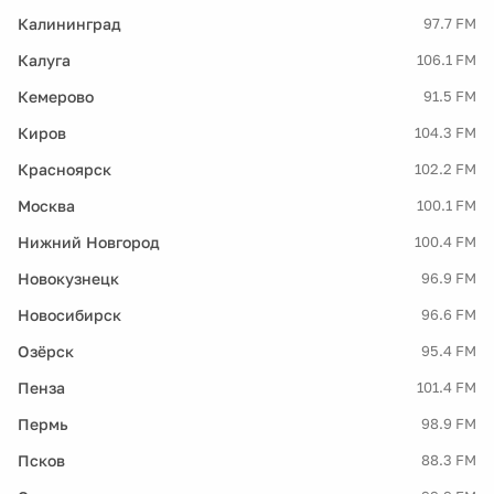
Калининград
97.7 FM
Калуга
106.1 FM
Кемерово
91.5 FM
Киров
104.3 FM
Красноярск
102.2 FM
Москва
100.1 FM
Нижний Новгород
100.4 FM
Новокузнецк
96.9 FM
Новосибирск
96.6 FM
Озёрск
95.4 FM
Пенза
101.4 FM
Пермь
98.9 FM
Псков
88.3 FM