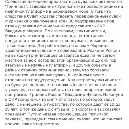
Следствие намерено арестовать до суда всех активистов
"Гринписа", задержанных при попытке провести акцию на
нефтяной платформе в Баренцевом море. О том, что
следствие будет ходатайствовать перед районным судом
Мурманска о заключении всех 30 подозреваемых под
стражу, заявил официальный представитель СКР
Владимир Маркин. По его словам, с активистами,
большая частькоторых иностранцы, встретились
представители иностранных консульств, изъявившие
такое желание. Дипработники, по словам Маркина,
удовлетворены условиями содержания. Реакция России
на выходку гринписовцев оказалась едва ли не самой
жесткой за всю историю этой организации: до сих пор
атакуемые нефтяные платформы и другие объекты в
разных странах ограничивались тем, что обливали
активистов из водяных пушек, в крайнем случае -
стреляли на предупреждение. Как острастку активистам
на будущее оценивает возможный арест участников и
угрозу суда по серьезной статье глава энергетической
программы "Гринпис Россия" Владимир Чупров. Накануне
в СКР говорили, что смягчат статью, по которой ведут
дело, с нынешней, о пиратстве, по которой дают от 10 до
15 лет. В тот же день о ситуации с экологами высказался
президент Путин: назвав произошедшее "попыткой
захвата", президент, тем не менее, сказал, что не считает
произошедшее пиратством.