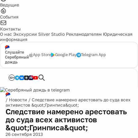
Ведущие
События
Контакты
О нас
Экскурсии
Silver Studio
Рекламодателям
Юридическая
информация
Слушайте
App Store
Google Play
Telegram App
Серебряный
дождь
12+
/
Новости
/
Следствие намерено арестовать до суда всех
активистов &quot;Гринписа&quot;
Следствие намерено арестовать
до суда всех активистов
&quot;Гринписа&quot;
26 сентября 2013