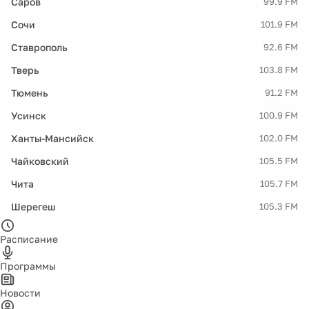
Саров
99.9 FM
Сочи
101.9 FM
Ставрополь
92.6 FM
Тверь
103.8 FM
Тюмень
91.2 FM
Усинск
100.9 FM
Ханты-Мансийск
102.0 FM
Чайковский
105.5 FM
Чита
105.7 FM
Шерегеш
105.3 FM
Расписание
Программы
Новости