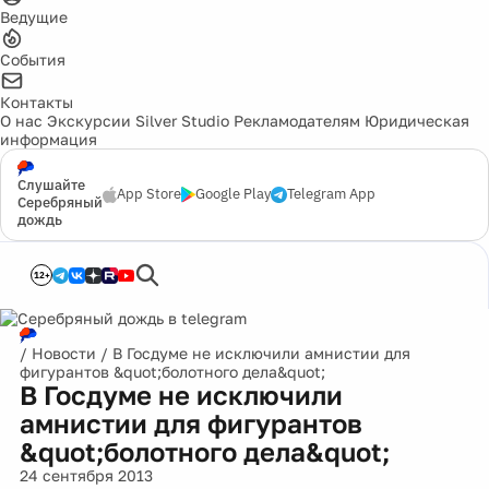
Ведущие
События
Контакты
О нас
Экскурсии
Silver Studio
Рекламодателям
Юридическая
информация
Слушайте
App Store
Google Play
Telegram App
Серебряный
дождь
12+
/
Новости
/
В Госдуме не исключили амнистии для
фигурантов &quot;болотного дела&quot;
В Госдуме не исключили
амнистии для фигурантов
&quot;болотного дела&quot;
24 сентября 2013