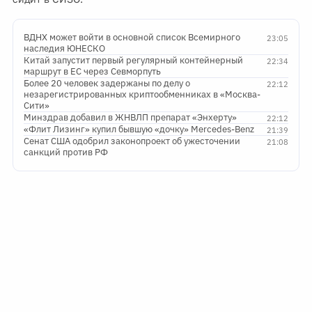
ВДНХ может войти в основной список Всемирного
23:05
наследия ЮНЕСКО
Китай запустит первый регулярный контейнерный
22:34
маршрут в ЕС через Севморпуть
Более 20 человек задержаны по делу о
22:12
незарегистрированных криптообменниках в «Москва-
Сити»
Минздрав добавил в ЖНВЛП препарат «Энхерту»
22:12
«Флит Лизинг» купил бывшую «дочку» Mercedes-Benz
21:39
Сенат США одобрил законопроект об ужесточении
21:08
санкций против РФ