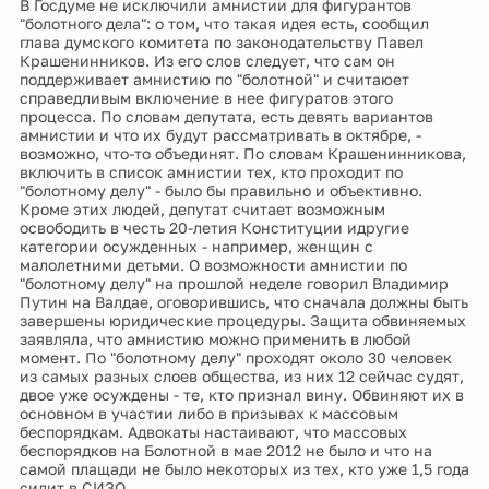
В Госдуме не исключили амнистии для фигурантов
"болотного дела": о том, что такая идея есть, сообщил
глава думского комитета по законодательству Павел
Крашенинников. Из его слов следует, что сам он
поддерживает амнистию по "болотной" и считаюет
справедливым включение в нее фигуратов этого
процесса. По словам депутата, есть девять вариантов
амнистии и что их будут рассматривать в октябре, -
возможно, что-то объединят. По словам Крашенинникова,
включить в список амнистии тех, кто проходит по
"болотному делу" - было бы правильно и объективно.
Кроме этих людей, депутат считает возможным
освободить в честь 20-летия Конституции идругие
категории осужденных - например, женщин с
малолетними детьми. О возможности амнистии по
"болотному делу" на прошлой неделе говорил Владимир
Путин на Валдае, оговорившись, что сначала должны быть
завершены юридические процедуры. Защита обвиняемых
заявляла, что амнистию можно применить в любой
момент. По "болотному делу" проходят около 30 человек
из самых разных слоев общества, из них 12 сейчас судят,
двое уже осуждены - те, кто признал вину. Обвиняют их в
основном в участии либо в призывах к массовым
беспорядкам. Адвокаты настаивают, что массовых
беспорядков на Болотной в мае 2012 не было и что на
самой плащади не было некоторых из тех, кто уже 1,5 года
сидит в СИЗО.