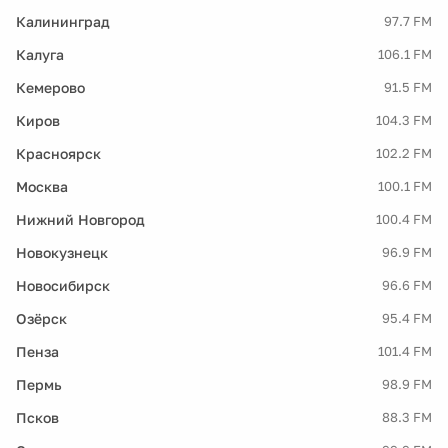
Калининград
97.7 FM
Калуга
106.1 FM
Кемерово
91.5 FM
Киров
104.3 FM
Красноярск
102.2 FM
Москва
100.1 FM
Нижний Новгород
100.4 FM
Новокузнецк
96.9 FM
Новосибирск
96.6 FM
Озёрск
95.4 FM
Пенза
101.4 FM
Пермь
98.9 FM
Псков
88.3 FM