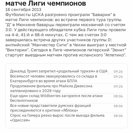
матче Лиги чемпионов
18 сентября 2013
Футболисты ЦСКА разгромно проиграли "Баварии" в
матче Лиги чемпионов: во встрече первого тура группы
"Д" в Мюнхене баварцы переиграли москвичей со счетом
3:0. У действующего обладателя кубка Лиги голы провели
на 4-й, 41-й и 68-й минутах. С тем же счетом 3:0
завершилась встреча других участников группы D:
английский "Манчестер Сити" в Чехии выиграл у местной
"Виктории". Сегодня в Лиге чемпионов питерский "Зенит"
стартует выездным матчем против испанского "Атлетико".
Дональд Трамп запретил «родильный туризм» в США
09:26
Восемьсот человек эвакуировались со склада в
09:26
Екатеринбурге во время атаки БПЛА
Продолжение фильма про Майкла Джексона
09:26
запланировано к 2028 году
Еще один склад Wildberries загорелся после атаки
08:06
беспилотников
Все новые представители думских фракций
08:06
присоединяются к критике «Яблока»
Спрос на Гомера резко вырос после выхода фильма
08:06
«Одиссея»