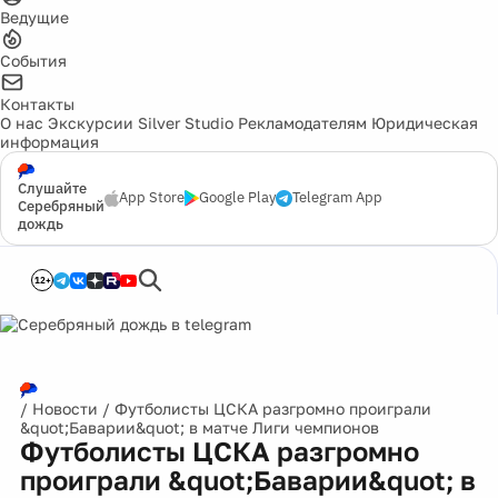
Ведущие
События
Контакты
О нас
Экскурсии
Silver Studio
Рекламодателям
Юридическая
информация
Слушайте
App Store
Google Play
Telegram App
Серебряный
дождь
12+
/
Новости
/
Футболисты ЦСКА разгромно проиграли
&quot;Баварии&quot; в матче Лиги чемпионов
Футболисты ЦСКА разгромно
проиграли &quot;Баварии&quot; в