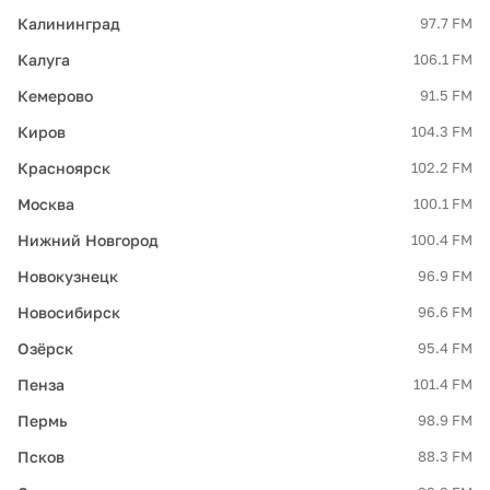
Калининград
97.7 FM
Калуга
106.1 FM
Кемерово
91.5 FM
Киров
104.3 FM
Красноярск
102.2 FM
Москва
100.1 FM
Нижний Новгород
100.4 FM
Новокузнецк
96.9 FM
Новосибирск
96.6 FM
Озёрск
95.4 FM
Пенза
101.4 FM
Пермь
98.9 FM
Псков
88.3 FM