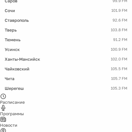
Саров
99.9 FM
Сочи
101.9 FM
Ставрополь
92.6 FM
Тверь
103.8 FM
Тюмень
91.2 FM
Усинск
100.9 FM
Ханты-Мансийск
102.0 FM
Чайковский
105.5 FM
Чита
105.7 FM
Шерегеш
105.3 FM
Расписание
Программы
Новости