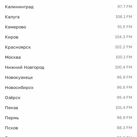
Калининград
97.7 FM
Калуга
106.1 FM
Кемерово
91.5 FM
Киров
104.3 FM
Красноярск
102.2 FM
Москва
100.1 FM
Нижний Новгород
100.4 FM
Новокузнецк
96.9 FM
Новосибирск
96.6 FM
Озёрск
95.4 FM
Пенза
101.4 FM
Пермь
98.9 FM
Псков
88.3 FM