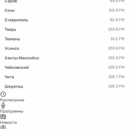
Саров
99.9 FM
Сочи
101.9 FM
Ставрополь
92.6 FM
Тверь
103.8 FM
Тюмень
91.2 FM
Усинск
100.9 FM
Ханты-Мансийск
102.0 FM
Чайковский
105.5 FM
Чита
105.7 FM
Шерегеш
105.3 FM
Расписание
Программы
Новости