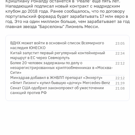
Криштиану Роналду останется в "Реале" еще пять лет.
Нападающий подписал новый контракт с мадридским
клубом до 2018 года. Ранее сообщалось, что по договору
португальский форвард будет зарабатывать 17 млн евро в
год. Это на один миллион больше, чем зарабатывает за год
главная звезда "Барселоны" Лионель Месси.
ВДНХ может войти в основной список Всемирного
23:05
наследия ЮНЕСКО
Китай запустит первый регулярный контейнерный
22:34
маршрут в ЕС через Севморпуть
Более 20 человек задержаны по делу о
22:12
незарегистрированных криптообменниках в «Москва-
Сити»
Минздрав добавил в ЖНВЛП препарат «Энхерту»
22:12
«Флит Лизинг» купил бывшую «дочку» Mercedes-Benz
21:39
Сенат США одобрил законопроект об ужесточении
21:08
санкций против РФ