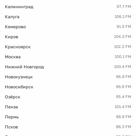
Калининград
97.7 FM
Калуга
106.1 FM
Кемерово
91.5 FM
Киров
104.3 FM
Красноярск
102.2 FM
Москва
100.1 FM
Нижний Новгород
100.4 FM
Новокузнецк
96.9 FM
Новосибирск
96.6 FM
Озёрск
95.4 FM
Пенза
101.4 FM
Пермь
98.9 FM
Псков
88.3 FM