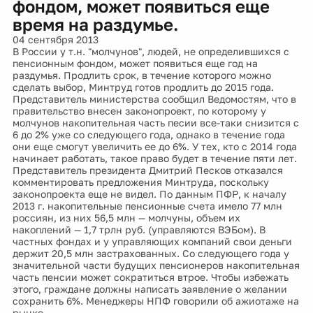
фондом, может появиться еще
время на раздумье.
04 сентября 2013
В России у т.н. "молчунов", людей, не определившихся с
пенсионным фондом, может появиться еще год на
раздумья. Продлить срок, в течение которого можно
сделать выбор, Минтруд готов продлить до 2015 года.
Представитель министерства сообщил Ведомостям, что в
правительство внесен законопроект, по которому у
молчунов накопительная часть песии все-таки снизится с
6 до 2% уже со следующего года, однако в течение года
они еще смогут увеличить ее до 6%. У тех, кто с 2014 года
начинает работать, такое право будет в течение пяти лет.
Представитель президента Дмитрий Песков отказался
комментировать предложения Минтруда, поскольку
законопроекта еще не видел. По данным ПФР, к началу
2013 г. накопительные пенсионные счета имело 77 млн
россиян, из них 56,5 млн — молчуны, объем их
накоплений — 1,7 трлн руб. (управляются ВЭБом). В
частных фондах и у управляющих компаний свои деньги
держит 20,5 млн застрахованных. Со следующего года у
значительной части будущих пенсионеров накопительная
часть пенсии может сократиться втрое. Чтобы избежать
этого, граждане должны написать заявление о желании
сохранить 6%. Менеджеры НПФ говорили об ажиотаже на
рынке.