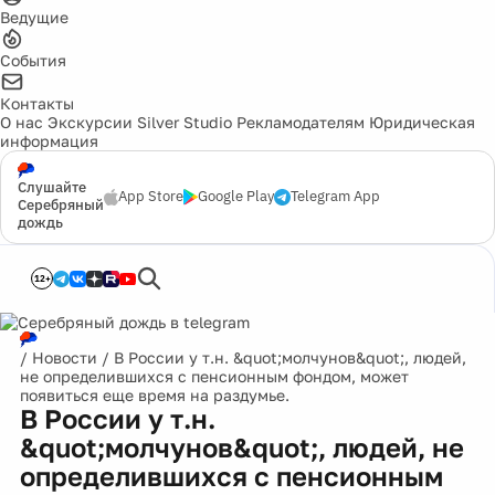
Ведущие
События
Контакты
О нас
Экскурсии
Silver Studio
Рекламодателям
Юридическая
информация
Слушайте
App Store
Google Play
Telegram App
Серебряный
дождь
12+
/
Новости
/
В России у т.н. &quot;молчунов&quot;, людей,
не определившихся с пенсионным фондом, может
появиться еще время на раздумье.
В России у т.н.
&quot;молчунов&quot;, людей, не
определившихся с пенсионным