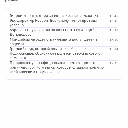
Гидрометцентр: жара спадет в Москве в выходные
15:45
Экс-директор Popcorn Books получил четыре года
14:41
условно
Аэропорт Внуково стал владельцем части акций
13:30
Домодедово
Минцифры не будет ограничивать доступ детей в
13:30
соцсети
Громкий звук, который слышали в Москве и
13:04
Подмосковье, объясняют пролетом сверхзвукового
самолета
По-прежнему нет официальных комментариев о
12:31
причинах громкого звука, который слышали почти по
всей Москве и Подмосковью