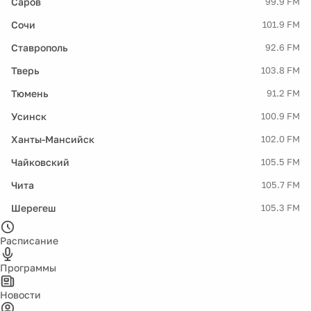
Саров
99.9 FM
Сочи
101.9 FM
Ставрополь
92.6 FM
Тверь
103.8 FM
Тюмень
91.2 FM
Усинск
100.9 FM
Ханты-Мансийск
102.0 FM
Чайковский
105.5 FM
Чита
105.7 FM
Шерегеш
105.3 FM
Расписание
Программы
Новости