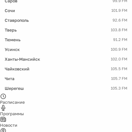
Саров
99.9 FM
Сочи
101.9 FM
Ставрополь
92.6 FM
Тверь
103.8 FM
Тюмень
91.2 FM
Усинск
100.9 FM
Ханты-Мансийск
102.0 FM
Чайковский
105.5 FM
Чита
105.7 FM
Шерегеш
105.3 FM
Расписание
Программы
Новости