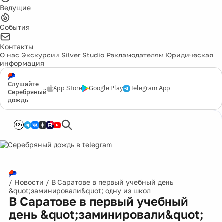
Ведущие
События
Контакты
О нас
Экскурсии
Silver Studio
Рекламодателям
Юридическая
информация
Слушайте
App Store
Google Play
Telegram App
Серебряный
дождь
12+
/
Новости
/
В Саратове в первый учебный день
&quot;заминировали&quot; одну из школ
В Саратове в первый учебный
день &quot;заминировали&quot;