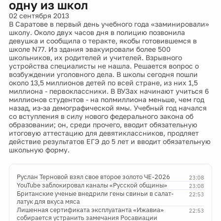
одну из школ
02 сентября 2013
В Саратове в первый день учебного года «заминировали»
школу. Около двух часов дня в полицию позвонила
девушка и сообщила о теракте, якобы готовившемся в
школе N77. Из здания эвакуировали более 500
школьников, их родителей и учителей. Взрывного
устройства специалисты не нашла. Решается вопрос о
возбуждении уголовного дела. В школы сегодня пошли
около 13,5 миллионов детей по всей стране, из них 1,5
миллиона - первоклассники. В ВУЗах начинают учиться 6
миллионов студентов - на полмиллиона меньше, чем год
назад, из-за демографической ямы. Учебный год начался
со вступления в силу нового федерального закона об
образовании; он, среди прочего, вводит обязательную
итоговую аттестацию для девятиклассников, продляет
действие результатов ЕГЭ до 5 лет и вводит обязательную
школьную форму.
Руслан Терновой взял свое второе золото ЧЕ-2026
23:08
YouTube заблокировал каналы «Русской общины»
23:08
Британские ученые внедрили гены свиньи в салат-
22:53
латук для вкуса мяса
Лишенная сертификата эксплуатанта «Ижавиа»
22:53
собирается устранить замечания Росавиации