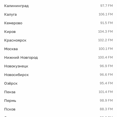
Калининград
97.7 FM
Калуга
106.1 FM
Кемерово
91.5 FM
Киров
104.3 FM
Красноярск
102.2 FM
Москва
100.1 FM
Нижний Новгород
100.4 FM
Новокузнецк
96.9 FM
Новосибирск
96.6 FM
Озёрск
95.4 FM
Пенза
101.4 FM
Пермь
98.9 FM
Псков
88.3 FM