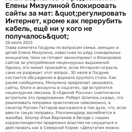
Елены Мизулиной блокировать
сайты за мат: &quot;регулировать
Интернет, кроме как перерубить
кабель, ещё ни у кого не
получалось&quot;
26 июля 2013
Глава комитета Госдумы по вопросам семьи, женщин и
детей Елена Мизулина, известная по ряду скандальных
инициатив, пока не готовит законопроект о блокировке
сайтов за употребление нецензурных выражений.
Однако, это может произойти, если Интернет-отрасль
сама не разрешит этот вопрос. 30 июля в Госдуме
состоится обсуждение в формате круглого стола. Как
ранее сообщалось, Мизулина предлагает закрывать
сайты, блоги и аккаунты в соцсетях, где встретится
нецензурная лексика. В «Единой России» скептически
встретили это предложение. Роберт Шлегель сказал, что
реализовать поправки практически невозможно, а
сенатор Руслан Гаттаров высказался в том духе, что, если
ввести такую поправку, Роскомнадзор захлебнется в
жалобах. Блогер Илья Варламов в беседе с нашим
корреспондентом предложил властям не смущаться и
действовать как в Северной Корее: «Депутатам можно