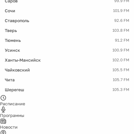
Саров
99.9 FM
Сочи
101.9 FM
Ставрополь
92.6 FM
Тверь
103.8 FM
Тюмень
91.2 FM
Усинск
100.9 FM
Ханты-Мансийск
102.0 FM
Чайковский
105.5 FM
Чита
105.7 FM
Шерегеш
105.3 FM
Расписание
Программы
Новости