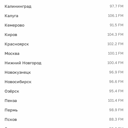
Калининград
97.7 FM
Калуга
106.1 FM
Кемерово
91.5 FM
Киров
104.3 FM
Красноярск
102.2 FM
Москва
100.1 FM
Нижний Новгород
100.4 FM
Новокузнецк
96.9 FM
Новосибирск
96.6 FM
Озёрск
95.4 FM
Пенза
101.4 FM
Пермь
98.9 FM
Псков
88.3 FM