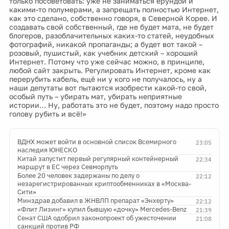
только посоветовать: уже не заниматься ерундой и
какими-то полумерами, а запрещать полностью Интернет,
как это сделано, собственно говоря, в Северной Корее. И
создавать свой собственный, где не будет мата, не будет
блогеров, разоблачительных каких-то статей, неудобных
фотографий, никакой пропаганды; а будет вот такой –
розовый, пушистый, как учебник детский – хороший
Интернет. Потому что уже сейчас можно, в принципе,
любой сайт закрыть. Регулировать Интернет, кроме как
перерубить кабель, ещё ни у кого не получалось, ну а
наши депутаты вот пытаются изобрести какой-то свой,
особый путь – убирать мат, убирать неприятные
истории… Ну, работать это не будет, поэтому надо просто
голову рубить и всё!»
ВДНХ может войти в основной список Всемирного
23:05
наследия ЮНЕСКО
Китай запустит первый регулярный контейнерный
22:34
маршрут в ЕС через Севморпуть
Более 20 человек задержаны по делу о
22:12
незарегистрированных криптообменниках в «Москва-
Сити»
Минздрав добавил в ЖНВЛП препарат «Энхерту»
22:12
«Флит Лизинг» купил бывшую «дочку» Mercedes-Benz
21:39
Сенат США одобрил законопроект об ужесточении
21:08
санкций против РФ