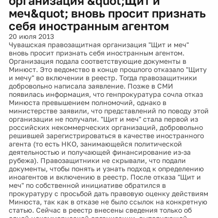
организация &quot;Щит и
меч&quot; вновь просит признать
себя иностранным агентом
20 июля 2013
Чувашская правозащитная организация "Щит и меч"
вновь просит признать себя иностранным агентом.
Организация подала соответствующие документы в
Минюст. Это ведомство в конце прошлого отказало "Щиту
и мечу" во включении в реестр. Тогда правозащитники
добровольно написала заявление. Позже в СМИ
появилась информация, что генпрокуратура сочла отказ
Минюста превышением полномочий, однако в
министерстве заявили, что представлений по поводу этой
организации не получали. "Щит и меч" стала первой из
российских некоммерческих организаций, добровольно
решившей зарегистрироваться в качестве иностранного
агента (то есть НКО, занимающейся политической
деятельностью и получающей финансирование из-за
рубежа). Правозащитники не скрывали, что подали
документы, чтобы понять и узнать подход к определению
иноагентов и включению в реестр. После отказа "Щит и
меч" по собственной инициативе обратился в
прокуратуру с просьбой дать правовую оценку действиям
Минюста, так как в отказе не было ссылок на конкретную
статью. Сейчас в реестр внесены сведения только об