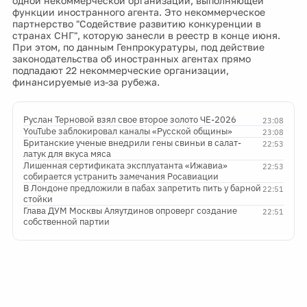
одной некоммерческой организации, выполняющей
функции иностранного агента. Это некоммерческое
партнерство "Содействие развитию конкуренции в
странах СНГ", которую занесли в реестр в конце июня.
При этом, по данным Генпрокуратуры, под действие
законодательства об иностранных агентах прямо
подпадают 22 некоммерческие организации,
финансируемые из-за рубежа.
Руслан Терновой взял свое второе золото ЧЕ-2026
23:08
YouTube заблокировал каналы «Русской общины»
23:08
Британские ученые внедрили гены свиньи в салат-
22:53
латук для вкуса мяса
Лишенная сертификата эксплуатанта «Ижавиа»
22:53
собирается устранить замечания Росавиации
В Лондоне предложили в пабах запретить пить у барной
22:51
стойки
Глава ДУМ Москвы Аляутдинов опроверг создание
22:51
собственной партии