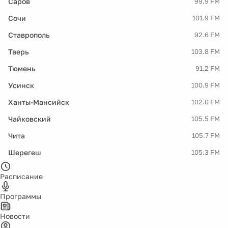
Саров
99.9 FM
Сочи
101.9 FM
Ставрополь
92.6 FM
Тверь
103.8 FM
Тюмень
91.2 FM
Усинск
100.9 FM
Ханты-Мансийск
102.0 FM
Чайковский
105.5 FM
Чита
105.7 FM
Шерегеш
105.3 FM
Расписание
Программы
Новости