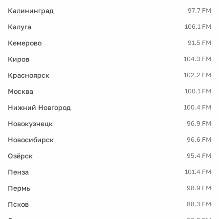
Калининград
97.7 FM
Калуга
106.1 FM
Кемерово
91.5 FM
Киров
104.3 FM
Красноярск
102.2 FM
Москва
100.1 FM
Нижний Новгород
100.4 FM
Новокузнецк
96.9 FM
Новосибирск
96.6 FM
Озёрск
95.4 FM
Пенза
101.4 FM
Пермь
98.9 FM
Псков
88.3 FM