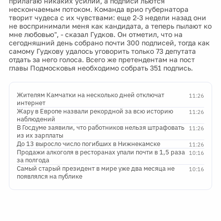
прилагаю никаких усилий, а подписи льются
нескончаемым потоком. Команда врио губернатора
творит чудеса с их чувствами: еще 2-3 недели назад они
не воспринимали меня как кандидата, а теперь пылают ко
мне любовью", - сказал Гудков. Он отметил, что на
сегодняшний день собрано почти 300 подписей, тогда как
самому Гудкову удалось уговорить только 73 депутата
отдать за него голоса. Всего же претендентам на пост
главы Подмосковья необходимо собрать 351 подпись.
Жителям Камчатки на несколько дней отключат
11:26
интернет
Жару в Европе назвали рекордной за всю историю
11:26
наблюдений
В Госдуме заявили, что работников нельзя штрафовать
11:26
из их зарплаты
До 13 выросло число погибших в Нижнекамске
11:26
Продажи алкоголя в ресторанах упали почти в 1,5 раза
10:16
за полгода
Самый старый президент в мире уже два месяца не
10:16
появлялся на публике