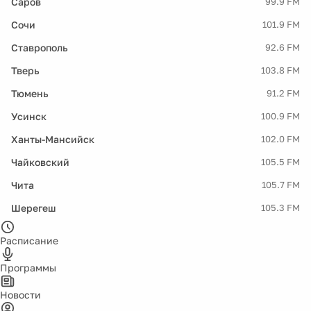
Саров
99.9 FM
Сочи
101.9 FM
Ставрополь
92.6 FM
Тверь
103.8 FM
Тюмень
91.2 FM
Усинск
100.9 FM
Ханты-Мансийск
102.0 FM
Чайковский
105.5 FM
Чита
105.7 FM
Шерегеш
105.3 FM
Расписание
Программы
Новости