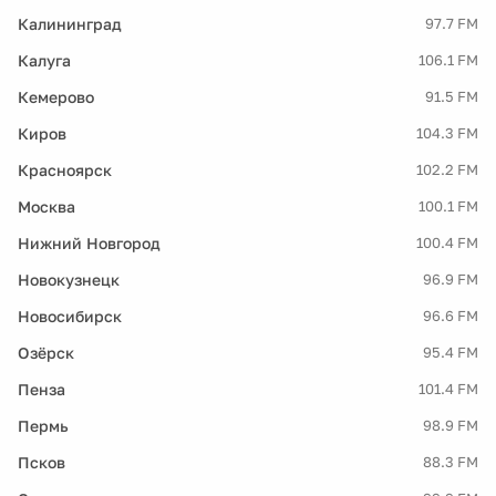
Калининград
97.7 FM
Калуга
106.1 FM
Кемерово
91.5 FM
Киров
104.3 FM
Красноярск
102.2 FM
Москва
100.1 FM
Нижний Новгород
100.4 FM
Новокузнецк
96.9 FM
Новосибирск
96.6 FM
Озёрск
95.4 FM
Пенза
101.4 FM
Пермь
98.9 FM
Псков
88.3 FM