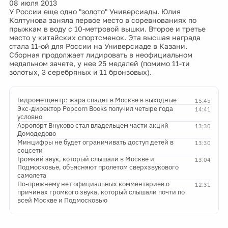
08 июля 2013
У России еще одно "золото" Универсиады. Юлия
Колтунова заняла первое место в соревнованиях по
прыжкам в воду с 10-метровой вышки. Второе и третье
место у китайских спортсменок. Эта высшая награда
стала 11-ой для России на Универсиаде в Казани.
Сборная продолжает лидировать в неофициальном
медальном зачете, у нее 25 медалей (помимо 11-ти
золотых, 3 серебряных и 11 бронзовых).
Гидрометцентр: жара спадет в Москве в выходные
15:45
Экс-директор Popcorn Books получил четыре года
14:41
условно
Аэропорт Внуково стал владельцем части акций
13:30
Домодедово
Минцифры не будет ограничивать доступ детей в
13:30
соцсети
Громкий звук, который слышали в Москве и
13:04
Подмосковье, объясняют пролетом сверхзвукового
самолета
По-прежнему нет официальных комментариев о
12:31
причинах громкого звука, который слышали почти по
всей Москве и Подмосковью