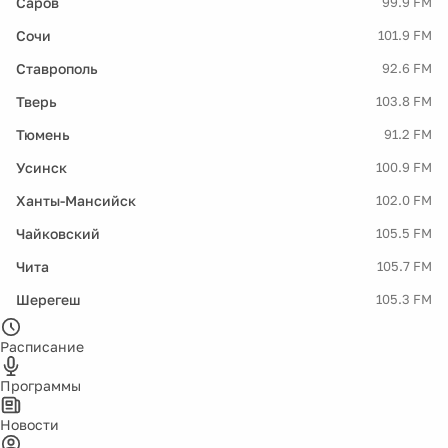
Саров
99.9 FM
Сочи
101.9 FM
Ставрополь
92.6 FM
Тверь
103.8 FM
Тюмень
91.2 FM
Усинск
100.9 FM
Ханты-Мансийск
102.0 FM
Чайковский
105.5 FM
Чита
105.7 FM
Шерегеш
105.3 FM
Расписание
Программы
Новости