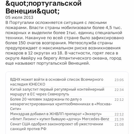
&quot;португальской
Венеции&quot;
05 июля 2013
В Португалии осложняется ситуация с лесными
пожарами. Власти страны мобилизовали более 4,5 тыс.
пожарных и выделили более 1тыс. единиц специальной
техники. Накануне по всей стране было зафиксировано
более 150 очагов возгорания. Метеослужба страны
предупреждает о максимальном риске возникновения
пожаров в 12 округах из 18. В частности, горят леса в
округе Авейру на берегу Атлантического океана, город
еще называют португальской Венецией.
ВДНХ может войти в основной список Всемирного
23:05
наследия ЮНЕСКО
Китай запустит первый регулярный контейнерный
22:34
маршрут в ЕС через Севморпуть
Более 20 человек задержаны по делу о
22:12
незарегистрированных криптообменниках в «Москва-
Сити»
Минздрав добавил в ЖНВЛП препарат «Энхерту»
22:12
«Флит Лизинг» купил бывшую «дочку» Mercedes-Benz
21:39
Сенат США одобрил законопроект об ужесточении
21:08
санкций против РФ