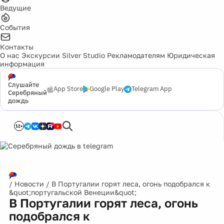
Ведущие
События
Контакты
О нас
Экскурсии
Silver Studio
Рекламодателям
Юридическая
информация
Слушайте
App Store
Google Play
Telegram App
Серебряный
дождь
12+
/
Новости
/
В Португалии горят леса, огонь подобрался к
&quot;португальской Венеции&quot;
В Португалии горят леса, огонь
подобрался к