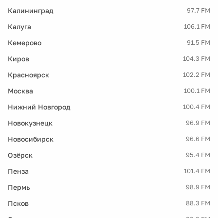
Калининград
97.7 FM
Калуга
106.1 FM
Кемерово
91.5 FM
Киров
104.3 FM
Красноярск
102.2 FM
Москва
100.1 FM
Нижний Новгород
100.4 FM
Новокузнецк
96.9 FM
Новосибирск
96.6 FM
Озёрск
95.4 FM
Пенза
101.4 FM
Пермь
98.9 FM
Псков
88.3 FM