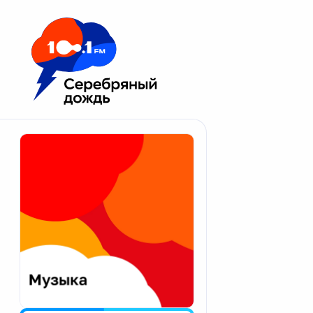
Москва 100.1 FM
Апатиты
Астрахань
Волгоград
Вологда
Екатеринбург
Иваново
Казань
Калининград
Калуга