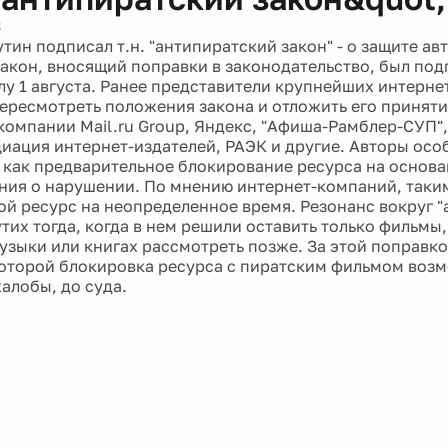
3
ин подписал т.н. "антипиратский закон" - о защите ав
Закон, вносящий поправки в законодательство, был под
илу 1 августа. Ранее представители крупнейших интерн
ересмотреть положения закона и отложить его принят
компании Mail.ru Group, Яндекс, "Афиша-Рамблер-СУП",
иация интернет-издателей, РАЭК и другие. Авторы осо
, как предварительное блокирование ресурса на основа
ия о нарушении. По мнению интернет-компаний, так
ой ресурс на неопределенное время. Резонанс вокруг 
тих тогда, когда в нем решили оставить только фильмы,
узыки или книгах рассмотреть позже. За этой поправко
которой блокировка ресурса с пиратским фильмом воз
алобы, до суда.