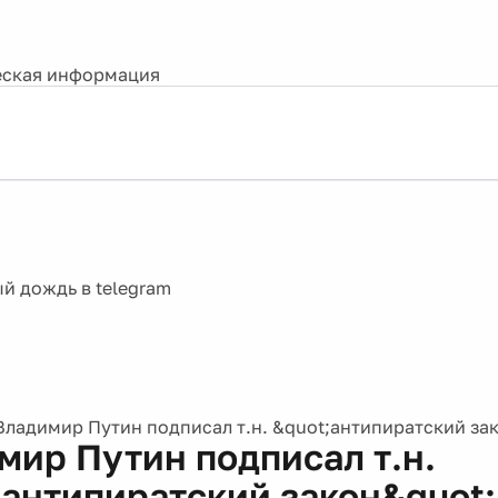
ская информация
Владимир Путин подписал т.н. &quot;антипиратский за
мир Путин подписал т.н.
;антипиратский закон&quot;