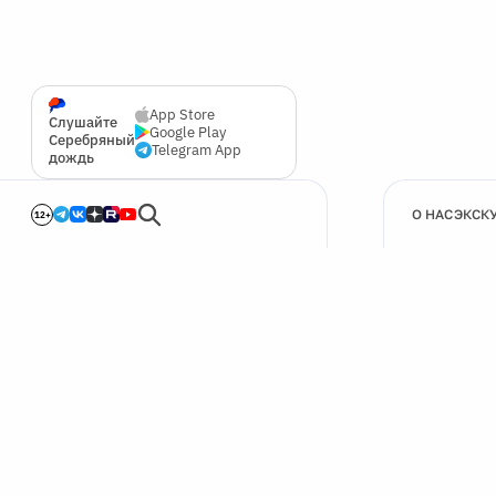
App Store
Слушайте
Google Play
Серебряный
Telegram App
дождь
О НАС
ЭКСК
12+
🍪
Мы используем cookie для улучшения работы сайта.