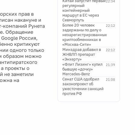
Китай запустит первый
22:34
регулярный
контейнерный
торских прав в
маршрут в ЕС через
писан накануне и
Севморпуть
Более 20 человек
ет-компаний Рунета
22:12
задержаны по делу о
ие. Обращение
незарегистрированных
 Google Россия,
криптообменниках в
бенно критикуют
«Москва-Сити»
нии одного только
Минздрав добавил в
22:12
ЖНВЛП препарат
им образом можно
«Энхерту»
"антипиратского
«Флит Лизинг» купил
21:39
 а проекты о
бывшую «дочку»
й не заметили
Mercedes-Benz
Сенат США одобрил
можна на
21:08
законопроект об
ужесточении санкций
против РФ