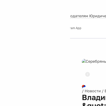
События
Контакты
О нас
Экскурсии
Silver Studio
Рекламодателям
Юридиче
Слушайте
App Store
Google Play
Telegram App
Серебряный
дождь
12+
Реклама
/
Новости
/
Влади
&quot