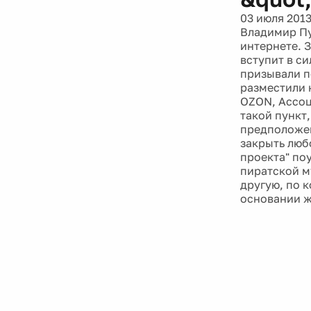
03 июля 201
Владимир Пут
интернете. 
вступит в с
призывали п
разместили 
OZON, Ассоц
такой пункт
предположен
закрыть люб
проекта" поу
пиратской м
другую, по 
основании ж