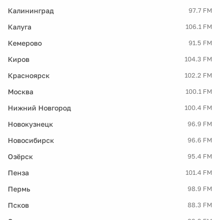
Калининград
97.7 FM
Калуга
106.1 FM
Кемерово
91.5 FM
Киров
104.3 FM
Красноярск
102.2 FM
Москва
100.1 FM
Нижний Новгород
100.4 FM
Новокузнецк
96.9 FM
Новосибирск
96.6 FM
Озёрск
95.4 FM
Пенза
101.4 FM
Пермь
98.9 FM
Псков
88.3 FM