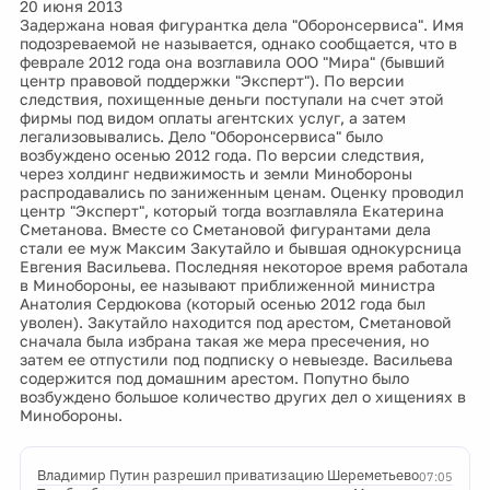
20 июня 2013
Задержана новая фигурантка дела "Оборонсервиса". Имя
подозреваемой не называется, однако сообщается, что в
феврале 2012 года она возглавила ООО "Мира" (бывший
центр правовой поддержки "Эксперт"). По версии
следствия, похищенные деньги поступали на счет этой
фирмы под видом оплаты агентских услуг, а затем
легализовывались. Дело "Оборонсервиса" было
возбуждено осенью 2012 года. По версии следствия,
через холдинг недвижимость и земли Минобороны
распродавались по заниженным ценам. Оценку проводил
центр "Эксперт", который тогда возглавляла Екатерина
Сметанова. Вместе со Сметановой фигурантами дела
стали ее муж Максим Закутайло и бывшая однокурсница
Евгения Васильева. Последняя некоторое время работала
в Минобороны, ее называют приближенной министра
Анатолия Сердюкова (который осенью 2012 года был
уволен). Закутайло находится под арестом, Сметановой
сначала была избрана такая же мера пресечения, но
затем ее отпустили под подписку о невыезде. Васильева
содержится под домашним арестом. Попутно было
возбуждено большое количество других дел о хищениях в
Минобороны.
Владимир Путин разрешил приватизацию Шереметьево
07:05