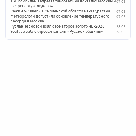
Т.н. бомбилам запретят таксовать на вокзалах Москвы и
07:05
в аэропорту «Внуково»
Режим ЧС ввели в Смоленской области из-за урагана
07:05
Метеорологи допустили обновление температурного
07:05
рекорда в Москве
Руслан Терновой взял свое второе золото ЧЕ-2026
23:08
YouTube заблокировал каналы «Русской общины»
23:08