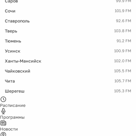
Саров
99.9 FM
Сочи
101.9 FM
Ставрополь
92.6 FM
Тверь
103.8 FM
Тюмень
91.2 FM
Усинск
100.9 FM
Ханты-Мансийск
102.0 FM
Чайковский
105.5 FM
Чита
105.7 FM
Шерегеш
105.3 FM
Расписание
Программы
Новости