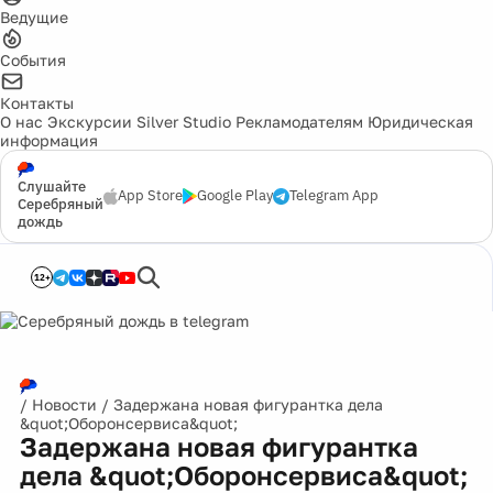
Ведущие
События
Контакты
О нас
Экскурсии
Silver Studio
Рекламодателям
Юридическая
информация
Слушайте
App Store
Google Play
Telegram App
Серебряный
дождь
12+
/
Новости
/
Задержана новая фигурантка дела
&quot;Оборонсервиса&quot;
Задержана новая фигурантка
дела &quot;Оборонсервиса&quot;