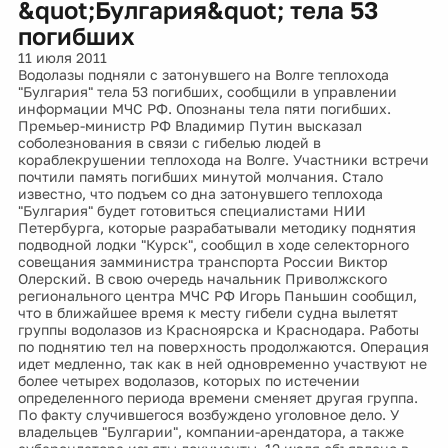
&quot;Булгария&quot; тела 53
погибших
11 июля 2011
Водолазы подняли с затонувшего на Волге теплохода
"Булгария" тела 53 погибших, сообщили в управлении
информации МЧС РФ. Опознаны тела пяти погибших.
Премьер-министр РФ Владимир Путин высказал
соболезнования в связи с гибелью людей в
кораблекрушении теплохода на Волге. Участники встречи
почтили память погибших минутой молчания. Стало
известно, что подъем со дна затонувшего теплохода
"Булгария" будет готовиться специалистами НИИ
Петербурга, которые разрабатывали методику поднятия
подводной лодки "Курск", сообщил в ходе селекторного
совещания замминистра транспорта России Виктор
Олерский. В свою очередь начальник Приволжского
регионального центра МЧС РФ Игорь Паньшин сообщил,
что в ближайшее время к месту гибели судна вылетят
группы водолазов из Красноярска и Краснодара. Работы
по поднятию тел на поверхность продолжаются. Операция
идет медленно, так как в ней одновременно участвуют не
более четырех водолазов, которых по истечении
определенного периода времени сменяет другая группа.
По факту случившегося возбуждено уголовное дело. У
владельцев "Булгарии", компании-арендатора, а также