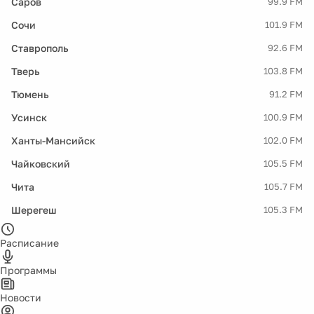
Саров
99.9 FM
Сочи
101.9 FM
Ставрополь
92.6 FM
Тверь
103.8 FM
Тюмень
91.2 FM
Усинск
100.9 FM
Ханты-Мансийск
102.0 FM
Чайковский
105.5 FM
Чита
105.7 FM
Шерегеш
105.3 FM
Расписание
Программы
Новости