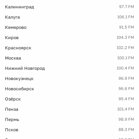
Калининград
97.7 FM
Калуга
106.1 FM
Кемерово
91.5 FM
Киров
104.3 FM
Красноярск
102.2 FM
Москва
100.1 FM
Нижний Новгород
100.4 FM
Новокузнецк
96.9 FM
Новосибирск
96.6 FM
Озёрск
95.4 FM
Пенза
101.4 FM
Пермь
98.9 FM
Псков
88.3 FM