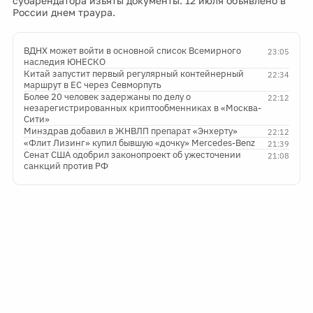
субарендатора изъяты документы. 12 июля объявлено в
России днем траура.
ВДНХ может войти в основной список Всемирного
23:05
наследия ЮНЕСКО
Китай запустит первый регулярный контейнерный
22:34
маршрут в ЕС через Севморпуть
Более 20 человек задержаны по делу о
22:12
незарегистрированных криптообменниках в «Москва-
Сити»
Минздрав добавил в ЖНВЛП препарат «Энхерту»
22:12
«Флит Лизинг» купил бывшую «дочку» Mercedes-Benz
21:39
Сенат США одобрил законопроект об ужесточении
21:08
санкций против РФ