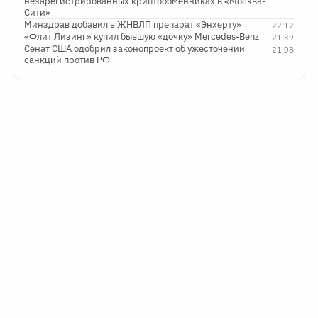
незарегистрированных криптообменниках в «Москва-
Сити»
Минздрав добавил в ЖНВЛП препарат «Энхерту»
22:12
«Флит Лизинг» купил бывшую «дочку» Mercedes-Benz
21:39
Сенат США одобрил законопроект об ужесточении
21:08
санкций против РФ