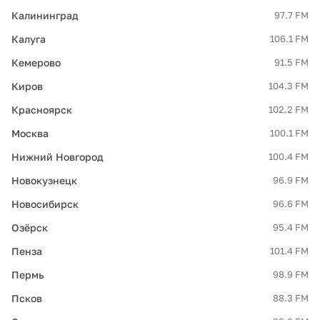
Калининград
97.7 FM
Калуга
106.1 FM
Кемерово
91.5 FM
Киров
104.3 FM
Красноярск
102.2 FM
Москва
100.1 FM
Нижний Новгород
100.4 FM
Новокузнецк
96.9 FM
Новосибирск
96.6 FM
Озёрск
95.4 FM
Пенза
101.4 FM
Пермь
98.9 FM
Псков
88.3 FM