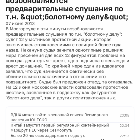
возобновляются
предварительные слушания по
т.н. &quot;болотному делу&quot;
07 июня 2013
В Мосгорсуде в эти минуты возобновляются
предварительные слушания по т.н. "болотному делу":
судят 12 участников протестной акции, которая
закончилась столкновениями с полицией более года
назад. Накануне судья зачитал однотипные решения:
мера пресечения для всех 12 фигурантов продлена на
полгода: десятерым - арест, одна подписка о невыезде и
арест домашний. По крайней мере один из адвокатов
заявлял, что суд начинается фактически без
обвинительного заключения в отношении его
подзащитного. Судье был предложен отвод, та отказалась.
На 12 июня московские власти согласовали протестное
шествие, заявленное в поддержку как фигурантов
"болотного дела", так и других политзаключенных.
ВДНХ может войти в основной список Всемирного
23:05
наследия ЮНЕСКО
Китай запустит первый регулярный контейнерный
22:34
маршрут в ЕС через Севморпуть
Более 20 человек задержаны по делу о
22:12