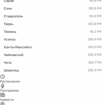
Саров
99.9 FM
Сочи
101.9 FM
Ставрополь
92.6 FM
Тверь
103.8 FM
Тюмень
91.2 FM
Усинск
100.9 FM
Ханты-Мансийск
102.0 FM
Чайковский
105.5 FM
Чита
105.7 FM
Шерегеш
105.3 FM
Расписание
Программы
Новости