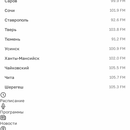
Саров
99.9 FM
Сочи
101.9 FM
Ставрополь
92.6 FM
Тверь
103.8 FM
Тюмень
91.2 FM
Усинск
100.9 FM
Ханты-Мансийск
102.0 FM
Чайковский
105.5 FM
Чита
105.7 FM
Шерегеш
105.3 FM
Расписание
Программы
Новости