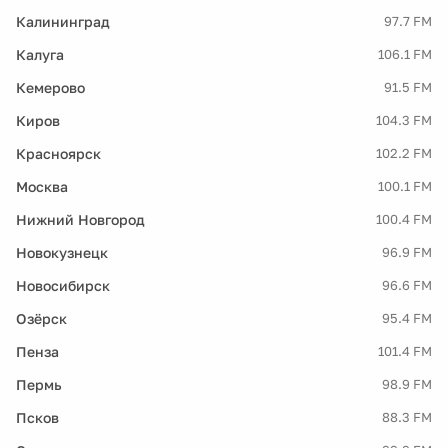
Калининград
97.7 FM
Калуга
106.1 FM
Кемерово
91.5 FM
Киров
104.3 FM
Красноярск
102.2 FM
Москва
100.1 FM
Нижний Новгород
100.4 FM
Новокузнецк
96.9 FM
Новосибирск
96.6 FM
Озёрск
95.4 FM
Пенза
101.4 FM
Пермь
98.9 FM
Псков
88.3 FM