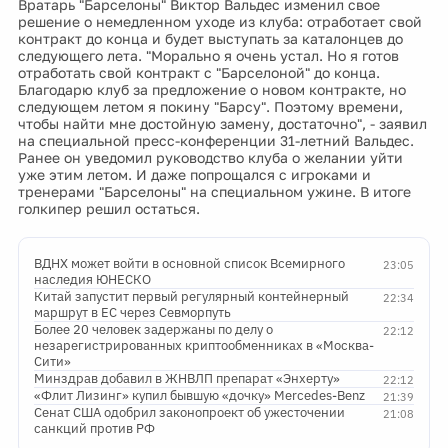
Вратарь "Барселоны" Виктор Вальдес изменил свое
решение о немедленном уходе из клуба: отработает свой
контракт до конца и будет выступать за каталонцев до
следующего лета. "Морально я очень устал. Но я готов
отработать свой контракт с "Барселоной" до конца.
Благодарю клуб за предложение о новом контракте, но
следующем летом я покину "Барсу". Поэтому времени,
чтобы найти мне достойную замену, достаточно", - заявил
на специальной пресс-конференции 31-летний Вальдес.
Ранее он уведомил руководство клуба о желании уйти
уже этим летом. И даже попрощался с игроками и
тренерами "Барселоны" на специальном ужине. В итоге
голкипер решил остаться.
ВДНХ может войти в основной список Всемирного
23:05
наследия ЮНЕСКО
Китай запустит первый регулярный контейнерный
22:34
маршрут в ЕС через Севморпуть
Более 20 человек задержаны по делу о
22:12
незарегистрированных криптообменниках в «Москва-
Сити»
Минздрав добавил в ЖНВЛП препарат «Энхерту»
22:12
«Флит Лизинг» купил бывшую «дочку» Mercedes-Benz
21:39
Сенат США одобрил законопроект об ужесточении
21:08
санкций против РФ