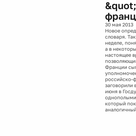
&quot
франц
30 мая 2013
Новое опред
словаря. Та
неделе, пон
а в некотор
настоящее в
позволяющий
Франции сыг
уполномочен
российско-ф
заговорили 
июня в Госд
однополыми 
который пока
аналогичный