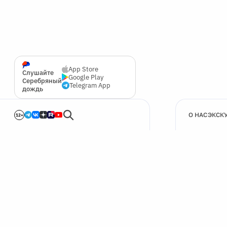
App Store
Слушайте
Google Play
Серебряный
Telegram App
дождь
О НАС
ЭКСК
12+