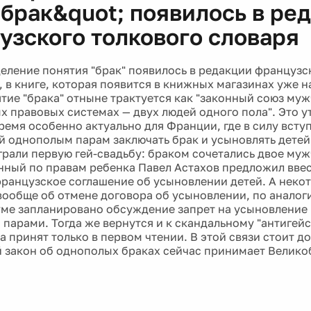
;брак&quot; появилось в ре
узского толкового словаря
еление понятия "брак" появилось в редакции французс
к, в книге, которая появится в книжных магазинах уже 
ятие "брака" отныне трактуется как "законный союз м
ых правовых системах — двух людей одного пола". Это у
ремя особенно актуально для Франции, где в силу вступ
 однополым парам заключать брак и усыновлять детей.
рали первую гей-свадьбу: браком сочетались двое мужч
ный по правам ребенка Павел Астахов предложил вве
ранцузское соглашение об усыновлении детей. А неко
вообще об отмене договора об усыновлении, по аналоги
уме запланировано обсуждение запрет на усыновление
парами. Тогда же вернутся и к скандальному "антигейс
 принят только в первом чтении. В этой связи стоит до
 закон об однополых браках сейчас принимает Велико