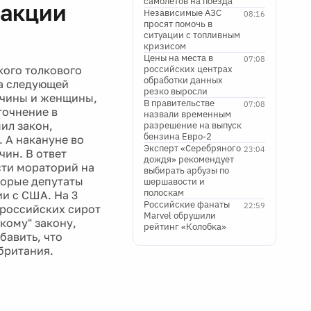
самолетов на поезда
дакции
Независимые АЗС
08:16
просят помочь в
ситуации с топливным
кризисом
Цены на места в
07:08
кого толкового
российских центрах
обработки данных
на следующей
резко выросли
ужчины и женщины,
В правительстве
07:08
точнение в
назвали временным
ил закон,
разрешение на выпуск
бензина Евро-2
 А накануне во
Эксперт «Серебряного
23:04
ин. В ответ
дождя» рекомендует
сти мораторий на
выбирать арбузы по
торые депутаты
шершавости и
полоскам
и с США. На 3
Российские фанаты
22:59
 российских сирот
Marvel обрушили
кому" закону,
рейтинг «Колобка»
бавить, что
британия.