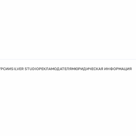
УРСИИ
SILVER STUDIO
РЕКЛАМОДАТЕЛЯМ
ЮРИДИЧЕСКАЯ ИНФОРМАЦИЯ