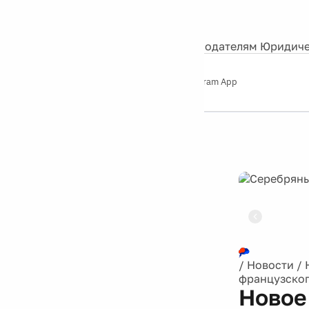
События
Контакты
О нас
Экскурсии
Silver Studio
Рекламодателям
Юридиче
Слушайте
App Store
Google Play
Telegram App
Серебряный
дождь
12+
Реклама
/
Новости
/
французског
Новое