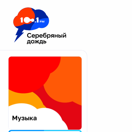
Москва 100.1 FM
Апатиты
Астрахань
Волгоград
Вологда
Екатеринбург
Иваново
Казань
Калининград
Калуга