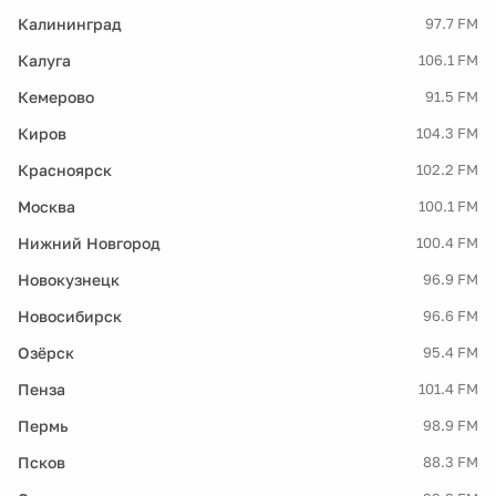
Калининград
97.7 FM
Калуга
106.1 FM
Кемерово
91.5 FM
Киров
104.3 FM
Красноярск
102.2 FM
Москва
100.1 FM
Нижний Новгород
100.4 FM
Новокузнецк
96.9 FM
Новосибирск
96.6 FM
Озёрск
95.4 FM
Пенза
101.4 FM
Пермь
98.9 FM
Псков
88.3 FM