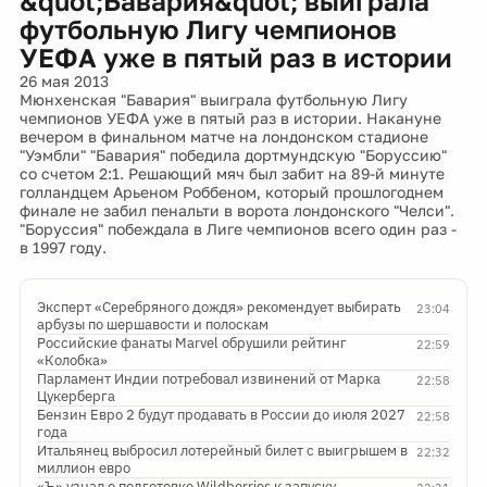
&quot;Бавария&quot; выиграла
футбольную Лигу чемпионов
УЕФА уже в пятый раз в истории
26 мая 2013
Мюнхенская "Бавария" выиграла футбольную Лигу
чемпионов УЕФА уже в пятый раз в истории. Накануне
вечером в финальном матче на лондонском стадионе
"Уэмбли" "Бавария" победила дортмундскую "Боруссию"
со счетом 2:1. Решающий мяч был забит на 89-й минуте
голландцем Арьеном Роббеном, который прошлогоднем
финале не забил пенальти в ворота лондонского "Челси".
"Боруссия" побеждала в Лиге чемпионов всего один раз -
в 1997 году.
Эксперт «Серебряного дождя» рекомендует выбирать
23:04
арбузы по шершавости и полоскам
Российские фанаты Marvel обрушили рейтинг
22:59
«Колобка»
Парламент Индии потребовал извинений от Марка
22:58
Цукерберга
Бензин Евро 2 будут продавать в России до июля 2027
22:58
года
Итальянец выбросил лотерейный билет с выигрышем в
22:32
миллион евро
«Ъ» узнал о подготовке Wildberries к запуску