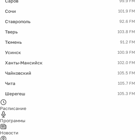
Саров
99.9 FM
Сочи
101.9 FM
Ставрополь
92.6 FM
Тверь
103.8 FM
Тюмень
91.2 FM
Усинск
100.9 FM
Ханты-Мансийск
102.0 FM
Чайковский
105.5 FM
Чита
105.7 FM
Шерегеш
105.3 FM
Расписание
Программы
Новости