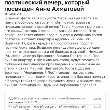
поэтический вечер, который
посвящён Анне Ахматовой
18 мая 2013
В рамках фестиваля искусств "Черешневый Лес" в эти
минуты собираются гости, чтобы поучаствовать в
музыкально-поэтический вечер "Все в Москве пропитано
стихами…", который посвящён Анне Ахматовой. Этот
вечер - является своего рода анонсом к созданию музея
поэтессы в стенах квартиры Ардовых на Большой
Ордынке, 17, где в середине прошлого века подолгу
гостила Ахматова. Во дворе легендарного дома сегодня
прочтут стихи поэтессы и её близких и друзей - Николая
Гумилева, Иосифа Бродского, Бориса Пастернака. Под
окнами квартиры, где жила Ахматова, будут звучать ее
любимые классические произведения и романсы на ее
стихи и стиха Марины Цветаевой. Гости и друзья
фестиваля "Черешневый Лес" - звезды театра, кино,
телевидения, деятели искусств, спорта и бизнеса помогут
в благоустройстве двора будущего музея и высадят под
окнами "легендарной Ордынки" черешневые деревья.
ВДНХ может войти в основной список Всемирного
23:05
наследия ЮНЕСКО
Китай запустит первый регулярный контейнерный
22:34