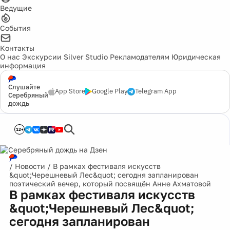
Ведущие
События
Контакты
О нас
Экскурсии
Silver Studio
Рекламодателям
Юридическая
информация
Слушайте
App Store
Google Play
Telegram App
Серебряный
дождь
12+
/
Новости
/
В рамках фестиваля искусств
&quot;Черешневый Лес&quot; сегодня запланирован
поэтический вечер, который посвящён Анне Ахматовой
В рамках фестиваля искусств
&quot;Черешневый Лес&quot;
сегодня запланирован