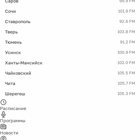
Саров
99.9 FM
Сочи
101.9 FM
Ставрополь
92.6 FM
Тверь
103.8 FM
Тюмень
91.2 FM
Усинск
100.9 FM
Ханты-Мансийск
102.0 FM
Чайковский
105.5 FM
Чита
105.7 FM
Шерегеш
105.3 FM
Расписание
Программы
Новости