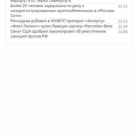
маршрут в ЕС через Севморпуть
Более 20 человек задержаны по делу о
22:12
незарегистрированных криптообменниках в «Москва-
Сити»
Минздрав добавил в ЖНВЛП препарат «Энхерту»
22:12
«Флит Лизинг» купил бывшую «дочку» Mercedes-Benz
21:39
Сенат США одобрил законопроект об ужесточении
21:08
санкций против РФ