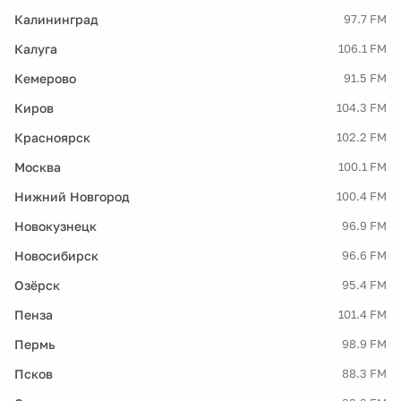
Калининград
97.7 FM
Калуга
106.1 FM
Кемерово
91.5 FM
Киров
104.3 FM
Красноярск
102.2 FM
Москва
100.1 FM
Нижний Новгород
100.4 FM
Новокузнецк
96.9 FM
Новосибирск
96.6 FM
Озёрск
95.4 FM
Пенза
101.4 FM
Пермь
98.9 FM
Псков
88.3 FM