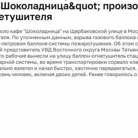
;Шоколадница&quot; произо
нетушителя
оло кафе "Шоколадница" на Щербаковской улице в Мос
теля. По уточненным данным, взрыва газового баллона 
0-литровом баллоне системы пожаротушения. Об этом 
 представитель УВД Восточного округа Москвы Татьян
то рабочие вынесли на улицу баллон-огнетушитель ста
рной системы, во время транспортировки сорвало клап
ально взлетел и начал быстро, хаотично передвигаться.
емь человек, включая двоих детей. Ранее говорилось о