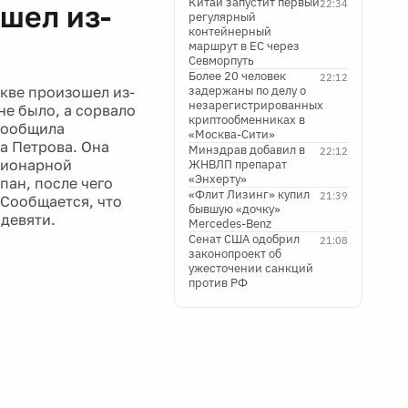
Китай запустит первый
22:34
шел из-
регулярный
контейнерный
маршрут в ЕС через
Севморпуть
Более 20 человек
22:12
кве произошел из-
задержаны по делу о
незарегистрированных
не было, а сорвало
криптообменниках в
сообщила
«Москва-Сити»
а Петрова. Она
Минздрав добавил в
22:12
ционарной
ЖНВЛП препарат
«Энхерту»
ан, после чего
«Флит Лизинг» купил
21:39
 Сообщается, что
бывшую «дочку»
 девяти.
Mercedes-Benz
Сенат США одобрил
21:08
законопроект об
ужесточении санкций
против РФ