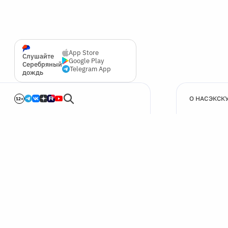
App Store
Слушайте
Google Play
Серебряный
Telegram App
дождь
О НАС
ЭКСК
12+
🍪
Мы используем cookie для улучшения работы сайта.