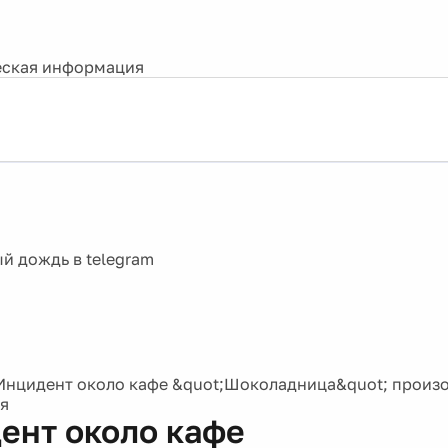
ская информация
Инцидент около кафе &quot;Шоколадница&quot; произо
я
ент около кафе