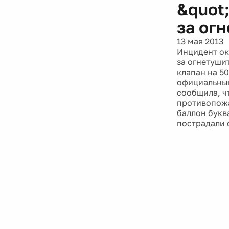
&quot
за ог
13 мая 2013
Инцидент ок
за огнетуши
клапан на 5
официальный
сообщила, ч
противопожа
баллон букв
пострадали с