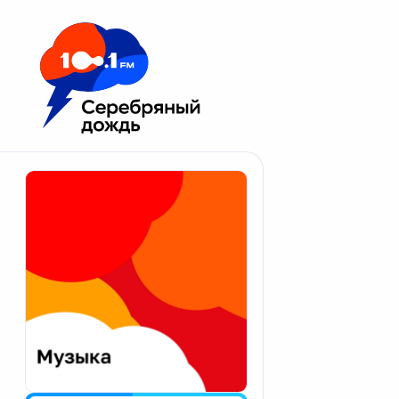
Москва 100.1 FM
Апатиты
Астрахань
Волгоград
Вологда
Екатеринбург
Иваново
Казань
Калининград
Калуга