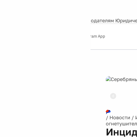
События
Контакты
О нас
Экскурсии
Silver Studio
Рекламодателям
Юридиче
Слушайте
App Store
Google Play
Telegram App
Серебряный
дождь
12+
Реклама
/
Новости
/
огнетушител
Инцид