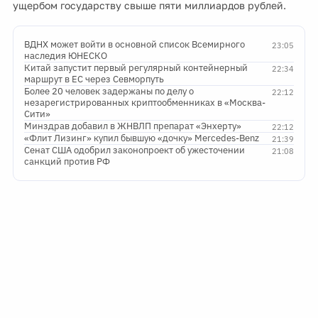
ущербом государству свыше пяти миллиардов рублей.
ВДНХ может войти в основной список Всемирного
23:05
наследия ЮНЕСКО
Китай запустит первый регулярный контейнерный
22:34
маршрут в ЕС через Севморпуть
Более 20 человек задержаны по делу о
22:12
незарегистрированных криптообменниках в «Москва-
Сити»
Минздрав добавил в ЖНВЛП препарат «Энхерту»
22:12
«Флит Лизинг» купил бывшую «дочку» Mercedes-Benz
21:39
Сенат США одобрил законопроект об ужесточении
21:08
санкций против РФ