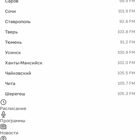
Саров
99.9 FM
Сочи
101.9 FM
Ставрополь
92.6 FM
Тверь
103.8 FM
Тюмень
91.2 FM
Усинск
100.9 FM
Ханты-Мансийск
102.0 FM
Чайковский
105.5 FM
Чита
105.7 FM
Шерегеш
105.3 FM
Расписание
Программы
Новости