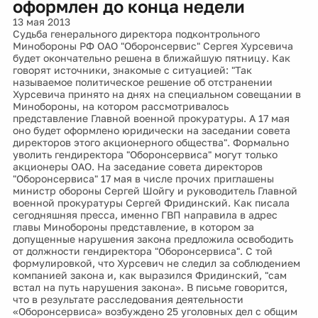
оформлен до конца недели
13 мая 2013
Судьба генерального директора подконтрольного
Минобороны РФ ОАО "Оборонсервис" Сергея Хурсевича
будет окончательно решена в ближайшую пятницу. Как
говорят источники, знакомые с ситуацией: "Так
называемое политическое решение об отстранении
Хурсевича принято на днях на специальном совещании в
Минобороны, на котором рассмотривалось
представление Главной военной прокуратуры. А 17 мая
оно будет оформлено юридически на заседании совета
директоров этого акционерного общества". Формально
уволить гендиректора "Оборонсервиса" могут только
акционеры ОАО. На заседание совета директоров
"Оборонсервиса" 17 мая в числе прочих приглашены
министр обороны Сергей Шойгу и руководитель Главной
военной прокуратуры Сергей Фридинский. Как писала
сегодняшняя пресса, именно ГВП направила в адрес
главы Минобороны представление, в котором за
допущенные нарушения закона предложила освободить
от должности гендиректора "Оборонсервиса". С той
формулировкой, что Хурсевич не следил за соблюдением
компанией закона и, как выразился Фридинский, "сам
встал на путь нарушения закона». В письме говорится,
что в результате расследования деятельности
«Оборонсервиса» возбуждено 25 уголовных дел с общим