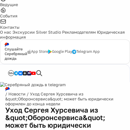
Ведущие
События
Контакты
О нас
Экскурсии
Silver Studio
Рекламодателям
Юридическая
информация
Слушайте
App Store
Google Play
Telegram App
Серебряный
дождь
12+
/
Новости
/
Уход Сергея Хурсевича из
&quot;Оборонсервиса&quot; может быть юридически
оформлен до конца недели
Уход Сергея Хурсевича из
&quot;Оборонсервиса&quot;
может быть юридически