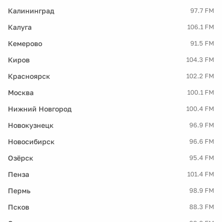
Калининград
97.7 FM
Калуга
106.1 FM
Кемерово
91.5 FM
Киров
104.3 FM
Красноярск
102.2 FM
Москва
100.1 FM
Нижний Новгород
100.4 FM
Новокузнецк
96.9 FM
Новосибирск
96.6 FM
Озёрск
95.4 FM
Пенза
101.4 FM
Пермь
98.9 FM
Псков
88.3 FM