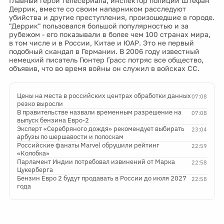
Главный герой телесериала, инспектор полиции Штефан
Деррик, вместе со своим напарником расследуют
убийства и другие преступления, произошедшие в городе.
"Деррик" пользовался большой популярностью и за
рубежом - его показывали в более чем 100 странах мира,
в том числе и в России, Китае и ЮАР. Это не первый
подобный скандал в Германии. В 2006 году известный
немецкий писатель Гюнтер Грасс потряс все общество,
объявив, что во время войны он служил в войсках СС.
Цены на места в российских центрах обработки данных
07:08
резко выросли
В правительстве назвали временным разрешение на
07:08
выпуск бензина Евро-2
Эксперт «Серебряного дождя» рекомендует выбирать
23:04
арбузы по шершавости и полоскам
Российские фанаты Marvel обрушили рейтинг
22:59
«Колобка»
Парламент Индии потребовал извинений от Марка
22:58
Цукерберга
Бензин Евро 2 будут продавать в России до июля 2027
22:58
года