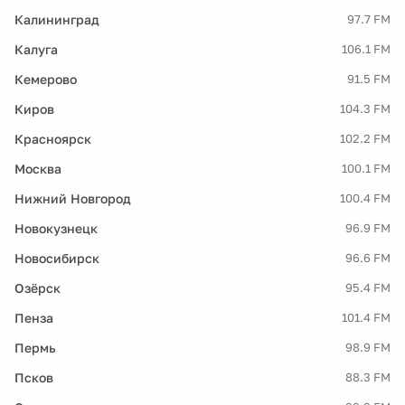
Калининград
97.7 FM
Калуга
106.1 FM
Кемерово
91.5 FM
Киров
104.3 FM
Красноярск
102.2 FM
Москва
100.1 FM
Нижний Новгород
100.4 FM
Новокузнецк
96.9 FM
Новосибирск
96.6 FM
Озёрск
95.4 FM
Пенза
101.4 FM
Пермь
98.9 FM
Псков
88.3 FM