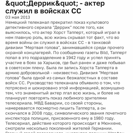
&quot;Деррик&quot; - актер
служил в войсках СС
03 мая 2013
Немецкий телеканал прекратил показ культового
детективного сериала "Деррик" после того, как
выяснилось, что актер Хорст Тапперт, который играл в
нем главную роль, всю жизнь скрывал тот факт, что во
время войны он служил в войсках СС - в танковой
дивизии "Мертвая голова", занимавшейся среди прочего
охраной концлагерей. По сообщению газеты Bild, Тапперт
попал в это подразделение в 1942 году и успел принять
участие в боях за Харьков, где был ранен и даже побывал
в советском плену. Была ли запись Хорста Тапперта в
армию добровольной - неизвестно. Дивизия "Мертвая
голова" была одной из самых безжалостных в составе
войск СС. Руководство телеканала объявило о том, что
потрясено и шокировано этой информацией, возмущено
тем, что знаменитый актер лгал всю жизнь, и более не
планирует повторять показ любимого зрителями
телесериала. МВД Баварии, со своей стороны,
намеревается посмертно лишить Тапперта, а он
скончался в 2008 году, символического звания почетного
инспектора полиции, присвоенного ему в 1980 году.
Телесериал, действие которого происходит в Мюнхене,
смотрели несколько поколений жителей Германии.