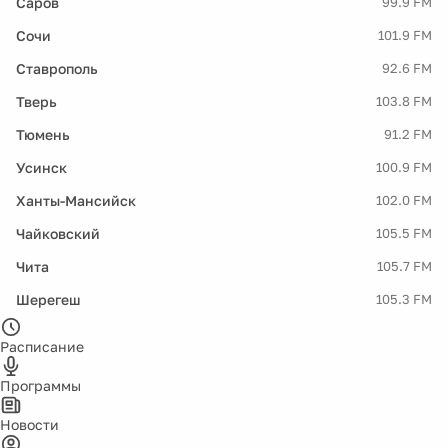
Саров
99.9 FM
Сочи
101.9 FM
Ставрополь
92.6 FM
Тверь
103.8 FM
Тюмень
91.2 FM
Усинск
100.9 FM
Ханты-Мансийск
102.0 FM
Чайковский
105.5 FM
Чита
105.7 FM
Шерегеш
105.3 FM
Расписание
Программы
Новости