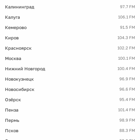
Калининград
97.7 FM
Калуга
106.1 FM
Кемерово
91.5 FM
Киров
104.3 FM
Красноярск
102.2 FM
Москва
100.1 FM
Нижний Новгород
100.4 FM
Новокузнецк
96.9 FM
Новосибирск
96.6 FM
Озёрск
95.4 FM
Пенза
101.4 FM
Пермь
98.9 FM
Псков
88.3 FM