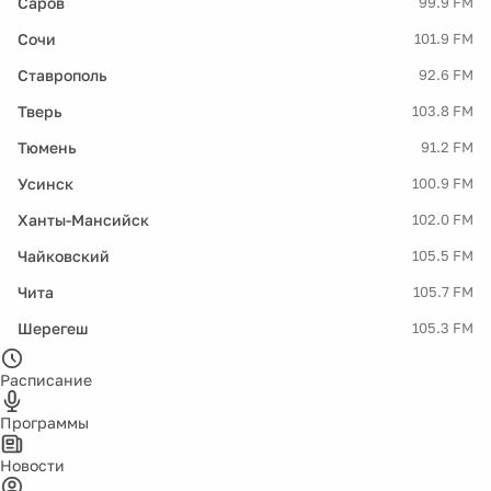
Саров
99.9 FM
Сочи
101.9 FM
Ставрополь
92.6 FM
Тверь
103.8 FM
Тюмень
91.2 FM
Усинск
100.9 FM
Ханты-Мансийск
102.0 FM
Чайковский
105.5 FM
Чита
105.7 FM
Шерегеш
105.3 FM
Расписание
Программы
Новости