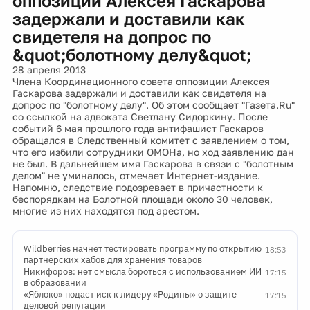
оппозиции Алексея Гаскарова
задержали и доставили как
свидетеля на допрос по
&quot;болотному делу&quot;
28 апреля 2013
Члена Координационного совета оппозиции Алексея
Гаскарова задержали и доставили как свидетеля на
допрос по "болотному делу". Об этом сообщает "Газета.Ru"
со ссылкой на адвоката Светлану Сидоркину. После
событий 6 мая прошлого года антифашист Гаскаров
обращался в Следственный комитет с заявлением о том,
что его избили сотрудники ОМОНа, но ход заявлению дан
не был. В дальнейшем имя Гаскарова в связи с "болотным
делом" не уминалось, отмечает Интернет-издание.
Напомню, следствие подозревает в причастности к
беспорядкам на Болотной площади около 30 человек,
многие из них находятся под арестом.
Wildberries начнет тестировать программу по открытию
18:53
партнерских хабов для хранения товаров
Никифоров: нет смысла бороться с использованием ИИ
17:15
в образовании
«Яблоко» подаст иск к лидеру «Родины» о защите
17:15
деловой репутации