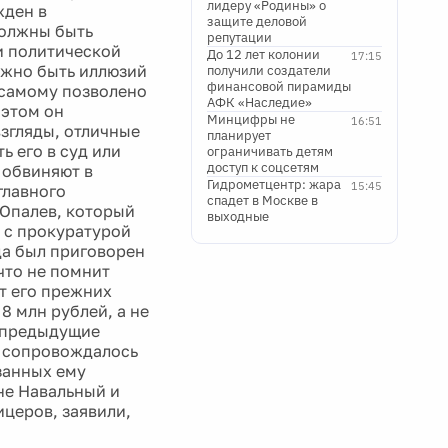
лидеру «Родины» о
жден в
защите деловой
должны быть
репутации
и политической
До 12 лет колонии
17:15
лжно быть иллюзий
получили создатели
финансовой пирамиды
у самому позволено
АФК «Наследие»
 этом он
Минцифры не
16:51
взгляды, отличные
планирует
ь его в суд или
ограничивать детям
доступ к соцсетям
 обвиняют в
Гидрометцентр: жара
15:45
главного
спадет в Москве в
 Опалев, который
выходные
 с прокуратурой
да был приговорен
что не помнит
т его прежних
8 млн рублей, а не
а предыдущие
е сопровождалось
занных ему
не Навальный и
церов, заявили,