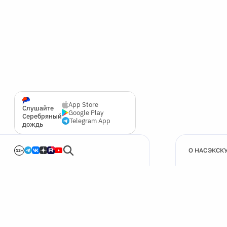
App Store
Слушайте
Google Play
Серебряный
Telegram App
дождь
О НАС
ЭКСК
12+