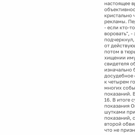
настоящее в
объективнос
кристально 
рекламы. Пе
- если кто-т
воровать", -
подчеркнул, 
от действующ
потом в тюр
хищении иму
свидетеля о
изначально 
досудебное 
к четырем го
многих собы
показаний. В
16. В итоге
показания О
шутками при
показаний, 
второй обви
что не приз