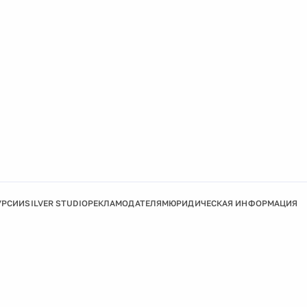
УРСИИ
SILVER STUDIO
РЕКЛАМОДАТЕЛЯМ
ЮРИДИЧЕСКАЯ ИНФОРМАЦИЯ