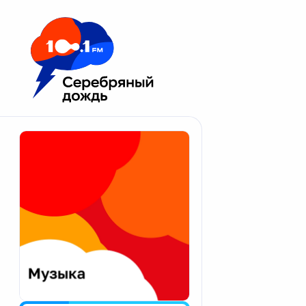
Москва 100.1 FM
Апатиты
Астрахань
Волгоград
Вологда
Екатеринбург
Иваново
Казань
Калининград
Калуга