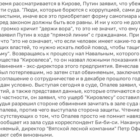
ремя рассматривается в Кирове, Путин заявил, что убе
ти суда. "Люди, которые борются с коррупцией, сами 
чистыми, иначе все это приобретает форму самопиара 
ред законом должны быть все равны. И ни у кого не до
о громко кричит "держи вора", то это не значит, что ем
 заявил Путин в ходе "прямой линии" с гражданами. При
что "это не означает, что если человек имеет какие-то 
их властей, то нужно искать любой повод, чтобы тащит
ьму". Возвращаясь к процессу нал Навальным, которого
щества "Кировлеса", то он назвал ложными показания 
бвинения - экс-директора этого предприятия. Вячеслав
был потерпевшим, но затем стал обвиняемым, заключил
соглашение о сотрудничестве и в декабре прошлого го
дам условно. Выступая сегодня в суде, Опалев заявил, 
тий, а также представил данные, которые отличаются о
 частности, он заявил, что ущерб "Кировлесу" составил 
 судья разрешил стороне обвинения зачитать в зале суд
палева, против чего выступала сторона защиты. Чтени
сутствующих о том, что Опалев просто не помнит навя
сообщает из зала суда корреспондент Би-би-си. Накану
няемый, директор "Вятской лесной компании" Петр Офи
нают себя виновными.