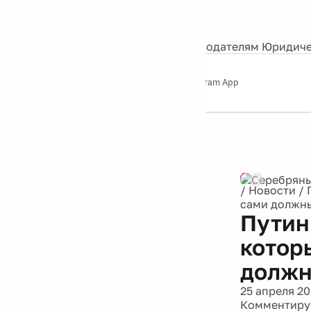
События
Контакты
О нас
Экскурсии
Silver Studio
Рекламодателям
Юридиче
Слушайте
App Store
Google Play
Telegram App
Серебряный
дождь
12+
/
Новости
/
сами должны
Путин
котор
должн
25 апреля 20
Комментируя