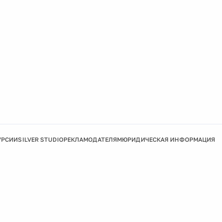
УРСИИ
SILVER STUDIO
РЕКЛАМОДАТЕЛЯМ
ЮРИДИЧЕСКАЯ ИНФОРМАЦИЯ