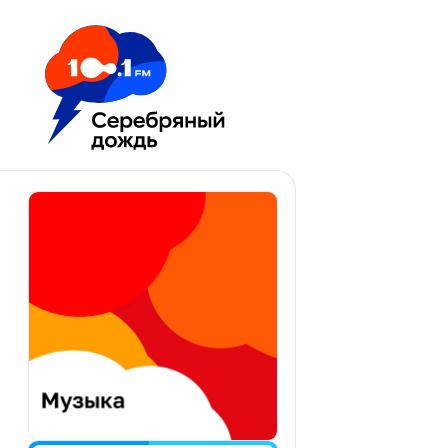
Москва 100.1 FM
Апатиты
Астрахань
Волгоград
Вологда
Екатеринбург
Иваново
Казань
Калининград
Калуга