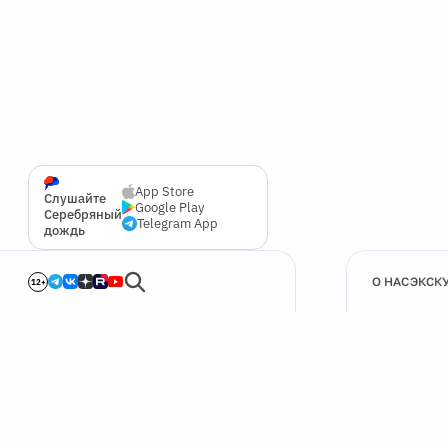
App Store
Слушайте
Google Play
Серебряный
Telegram App
дождь
О НАС
ЭКСК
12+