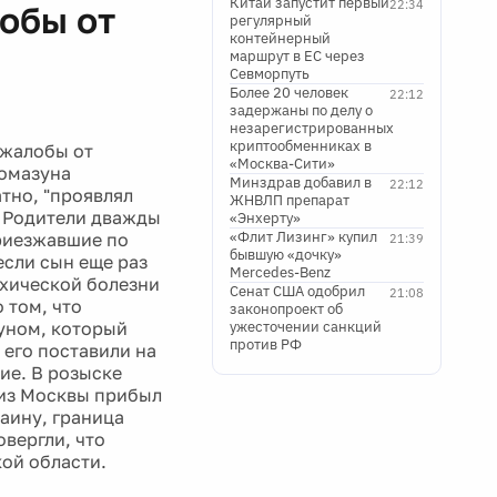
Китай запустит первый
22:34
обы от
регулярный
контейнерный
маршрут в ЕС через
Севморпуть
Более 20 человек
22:12
задержаны по делу о
незарегистрированных
криптообменниках в
 жалобы от
«Москва-Сити»
Помазуна
Минздрав добавил в
22:12
атно, "проявлял
ЖНВЛП препарат
. Родители дважды
«Энхерту»
«Флит Лизинг» купил
риезжавшие по
21:39
бывшую «дочку»
если сын еще раз
Mercedes-Benz
ихической болезни
Сенат США одобрил
21:08
 том, что
законопроект об
уном, который
ужесточении санкций
против РФ
 его поставили на
ие. В розыске
 из Москвы прибыл
аину, граница
овергли, что
кой области.