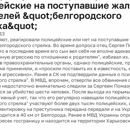
ейские на поступавшие жал
елей &quot;белгородского
ка&quot;
13
яют, реагировали полицейские или нет на поступавшие
елгородского стрелка. Во время допроса отец Сергея 
то в последнее время его сын вел себя не вполне адекв
ную агрессию по отношению к родителям", избивал их
в правоохранительные органы, однако полицейские, п
не применяли, и «просили поставить их в известность, 
я агрессивно». Ранее в СК не подтвердили данные о пс
го стрелка". В МВД, впрочем, отвергли все обвинения о
 недостаточно внимательно следили за Сергеем Помаз
ся за убийство шести человек. После выхода из тюрьмы
ивный учет, так что его регулярно навещали полицейск
ого стрелка" участвуют более двух тысяч полицейских,
иентировку на преступника передана передали и на Укр
одится в 40 км от Белгорода. Ранее в МВД Украины опр
ересек госграницу и находится на территории Харьковс