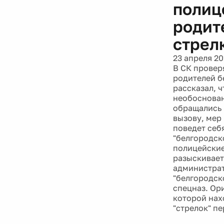
полиц
родит
стрел
23 апреля 20
В СК провер
родителей б
рассказал, ч
необоснован
обращались 
вызову, мер 
поведет себ
"белгородско
полицейские
разыскивает
администрат
"белгородск
спецназ. Ор
которой нах
"стрелок" п